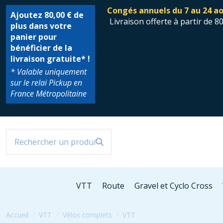
Congés annuels du 7 au 24 ao
Ajoutez
80,00 €
de
Livraison offerte à partir de 8
plus dans votre
panier pour
bénéficier de la
livraison gratuite* !
* Valable uniquement
sur le relai Pickup en
France Métropolitaine
VTT
Route
Gravel et Cyclo Cross
Accueil
VTT
Vélos complets
VTT