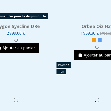
nsulter pour la disponibilité
ygon Syncline DR6
Orbea Oiz H3
2 999,00 €
1 959,30 €
2 799,0
Ajouter au panier
Ajouter au pan
Promo !
-10%