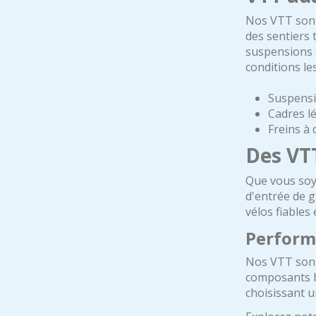
Nos VTT sont 
des sentiers 
suspensions 
conditions les 
Suspensi
Cadres l
Freins à 
Des VTT
Que vous soy
d'entrée de g
vélos fiable
Perform
Nos VTT sont 
composants h
choisissant u