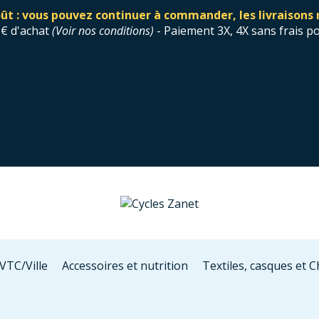
ût : vous pouvez continuer à commander, les livraisons 
0€ d'achat
(
Voir nos conditions
)
- Paiement 3X, 4X sans frais p
VTC/Ville
Accessoires et nutrition
Textiles, casques et 