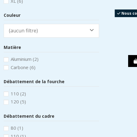
XL
(6)
Nous con
Couleur
(aucun filtre)
Matière
Aluminium
(2)
Carbone
(6)
Débattement de la fourche
110
(2)
120
(5)
Débattement du cadre
80
(1)
110
(1)