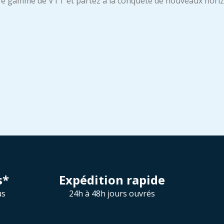
e gamme de VTT et partez à la conquête de nouveaux horizons
s*
Expédition rapide
us
24h à 48h jours ouvrés