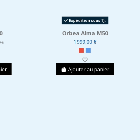
Expédition sous 7j.
0
Orbea Alma M50
1 999,00 €
0 €
ier
Ajouter au panier