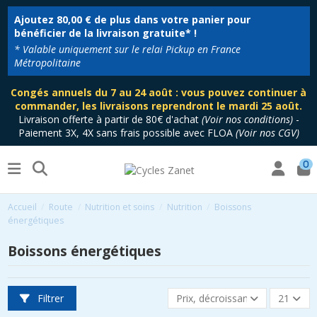
Ajoutez
80,00 €
de plus dans votre panier pour
bénéficier de la livraison gratuite* !
* Valable uniquement sur le relai Pickup en France
Métropolitaine
Congés annuels du 7 au 24 août : vous pouvez continuer à
commander, les livraisons reprendront le mardi 25 août.
Livraison offerte à partir de 80€ d'achat
(
Voir nos conditions
)
-
Paiement 3X, 4X sans frais possible avec FLOA
(
Voir nos CGV
)
0
Accueil
Route
Nutrition et soins
Nutrition
Boissons
énergétiques
Boissons énergétiques
Filtrer
Prix, décroissant
21