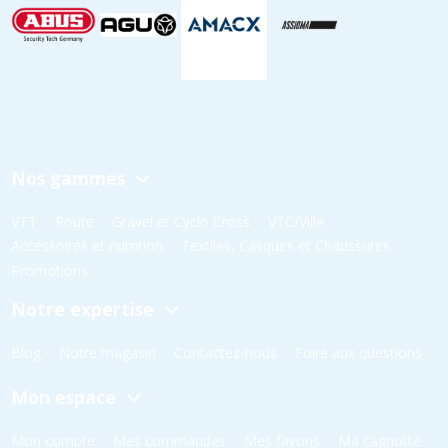
Nos gammes
VTT
Route
Gravel et Cyclo Cross
VTC/Ville
Accessoires et nutrition
Textiles, Casques et Chaussures
Promotions
Notre expertise
Blog
Notre magasin
Contactez-nous
Foire aux questions
Mon espace
Mon compte
Mes commandes
Mes favoris
Ma cagnotte