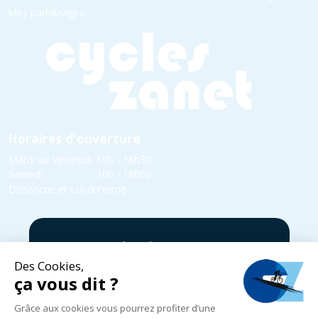
Mes parrainages
Horaires d'ouverture
Mardi au Vendredi
10h - 18h30
Samedi
10h - 18h00
Dimanche et Lundi
Fermé
5 rue Yvonne Edmond Foinant,
08000 Villers-Semeuse
03 24 52 05 87
infos@cycles-zanet.com