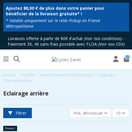
Ajoutez
80,00 €
de plus dans votre panier pour
bénéficier de la livraison gratuite* !
* Valable uniquement sur le relai Pickup en France
Métropolitaine
Livraison offerte à partir de 80€ d'achat
(
Voir nos conditions
)
-
Paiement 3X, 4X sans frais possible avec FLOA
(
Voir nos CGV
)
0
Accueil
VTC/Ville
Home Trainers et électronique
Eclairage
Eclairage arrière
Eclairage arrière
Filtrer
Prix, décroissant
10
Promo !