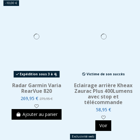
-10,00 €
Expédition sous 3 à 4j.
Victime de son succès
Radar Garmin Varia
Eclairage arrière Kheax
RearVue 820
Zaurac Plus 400Lumens
avec stop et
269,95 €
279,95 €
télécommande
58,95 €
Ajouter au panier
Voir
Exclusivité web