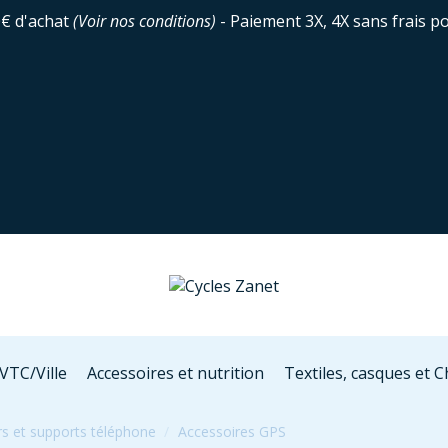
0€ d'achat
(
Voir nos conditions
)
- Paiement 3X, 4X sans frais p
VTC/Ville
Accessoires et nutrition
Textiles, casques et 
s et supports téléphone
Accessoires GPS