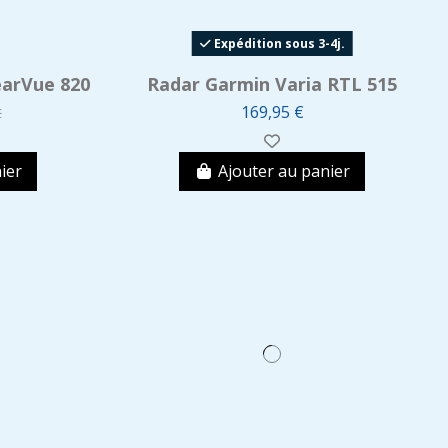
Expédition sous 3-4j.
earVue 820
Radar Garmin Varia RTL 515
169,95 €
€
ier
Ajouter au panier