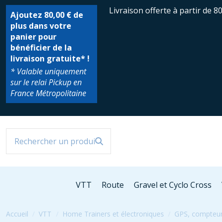
Livraison offerte à partir de 8
Ajoutez
80,00 €
de
plus dans votre
panier pour
bénéficier de la
livraison gratuite* !
* Valable uniquement
sur le relai Pickup en
France Métropolitaine
VTT
Route
Gravel et Cyclo Cross
Accueil
VTT
Home Trainers et électroniques
GPS, compteur