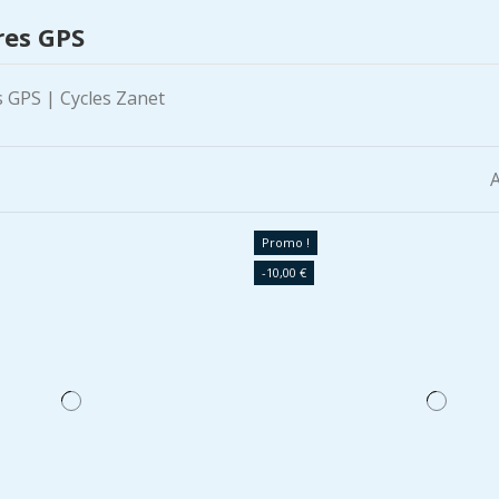
res GPS
A
Promo !
-10,00 €