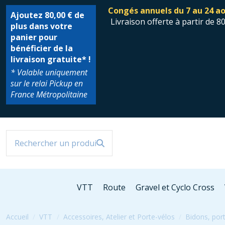
Congés annuels du 7 au 24 ao
Ajoutez
80,00 €
de
Livraison offerte à partir de 8
plus dans votre
panier pour
bénéficier de la
livraison gratuite* !
* Valable uniquement
sur le relai Pickup en
France Métropolitaine
VTT
Route
Gravel et Cyclo Cross
Accueil
VTT
Accessoires, Atelier et Porte-vélos
Bidons, por