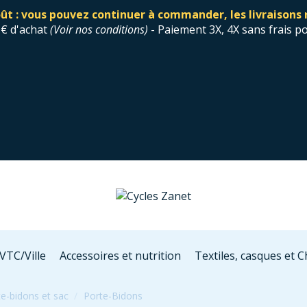
ût : vous pouvez continuer à commander, les livraisons 
0€ d'achat
(
Voir nos conditions
)
- Paiement 3X, 4X sans frais p
VTC/Ville
Accessoires et nutrition
Textiles, casques et 
te-bidons et sac
Porte-Bidons