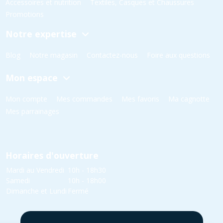
Accessoires et nutrition
Textiles, Casques et Chaussures
Promotions
Notre expertise
Blog
Notre magasin
Contactez-nous
Foire aux questions
Mon espace
Mon compte
Mes commandes
Mes favoris
Ma cagnotte
Mes parrainages
Horaires d'ouverture
Mardi au Vendredi
10h - 18h30
Samedi
10h - 18h00
Dimanche et Lundi
Fermé