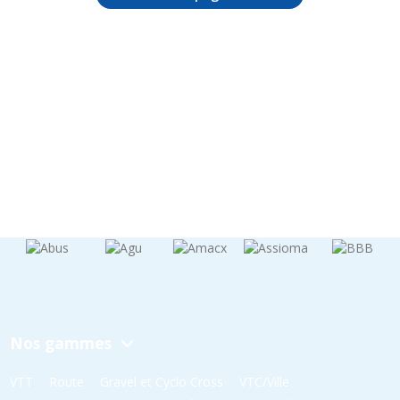
Nos gammes
VTT
Route
Gravel et Cyclo Cross
VTC/Ville