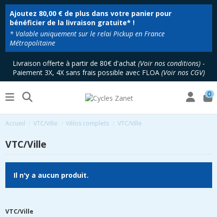
Ajoutez
80,00 €
de plus dans votre panier pour
bénéficier de la livraison gratuite* !
* Valable uniquement sur le relai Pickup en France
Métropolitaine
Livraison offerte à partir de 80€ d'achat
(
Voir nos conditions
)
-
Paiement 3X, 4X sans frais possible avec FLOA
(
Voir nos CGV
)
0
Accueil
VTC/Ville
Vélos complets
VTC/Ville
VTC/Ville
Il n'y a aucun produit.
VTC/Ville