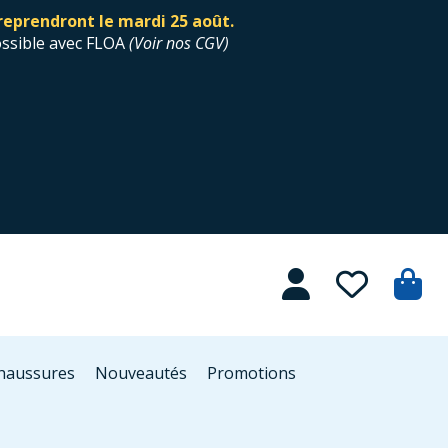
reprendront le mardi 25 août.
ossible avec FLOA
(
Voir nos CGV
)
Chaussures
Nouveautés
Promotions