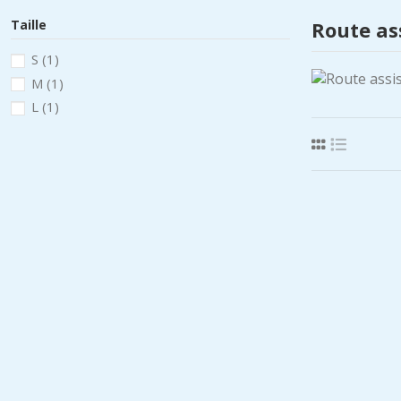
Taille
Route as
S
(1)
M
(1)
L
(1)