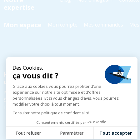
expertise
Mon espace
Mon compte
Mes commandes
Mes 
Horaires
d'ouverture
Mardi au Vendredi
10h - 18h30
Samedi
10h - 18h00
Dimanche et Lundi
Fermé