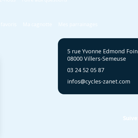
favoris
Ma cagnotte
Mes parrainages
5 rue Yvonne Edmond Foin
08000 Villers-Semeuse
03 24 52 05 87
infos@cycles-zanet.com
Suive