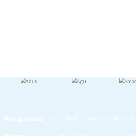
Nos gammes
VTT
Route
Gravel et Cyclo Cross
Notre
Blog
Notre magasin
Contacte