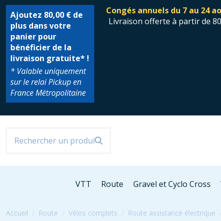
Congés annuels du 7 au 24 ao
Ajoutez
80,00 €
de
Livraison offerte à partir de 8
plus dans votre
panier pour
bénéficier de la
livraison gratuite* !
* Valable uniquement
sur le relai Pickup en
France Métropolitaine
VTT
Route
Gravel et Cyclo Cross
Accueil
Route
Vélos complets
Route assistance électrique