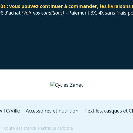
ût : vous pouvez continuer à commander, les livraisons 
0€ d'achat
(
Voir nos conditions
)
- Paiement 3X, 4X sans frais p
VTC/Ville
Accessoires et nutrition
Textiles, casques et 
Route assistance électrique carbone