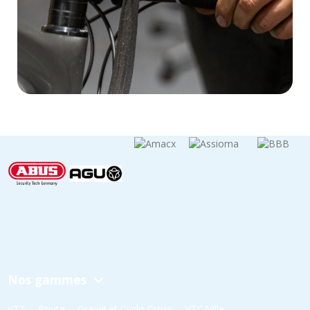
Nos gammes
VTT
Route
Gravel et Cyclo Cross
VTC/Ville