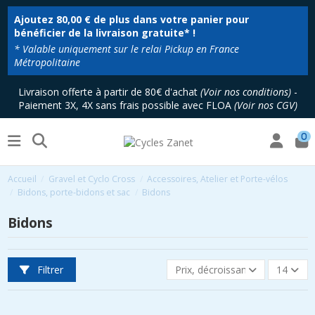
Ajoutez
80,00 €
de plus dans votre panier pour
bénéficier de la livraison gratuite* !
* Valable uniquement sur le relai Pickup en France
Métropolitaine
Livraison offerte à partir de 80€ d'achat
(
Voir nos conditions
)
-
Paiement 3X, 4X sans frais possible avec FLOA
(
Voir nos CGV
)
0
Accueil
Gravel et Cyclo Cross
Accessoires, Atelier et Porte-vélos
Bidons, porte-bidons et sac
Bidons
Bidons
Filtrer
Prix, décroissant
14