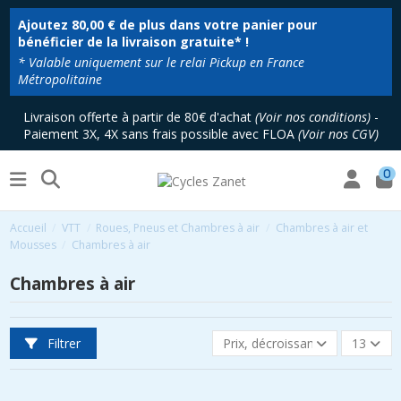
Ajoutez
80,00 €
de plus dans votre panier pour
bénéficier de la livraison gratuite* !
* Valable uniquement sur le relai Pickup en France
Métropolitaine
Livraison offerte à partir de 80€ d'achat
(
Voir nos conditions
)
-
Paiement 3X, 4X sans frais possible avec FLOA
(
Voir nos CGV
)
0
Accueil
VTT
Roues, Pneus et Chambres à air
Chambres à air et
Mousses
Chambres à air
Chambres à air
Filtrer
Prix, décroissant
13