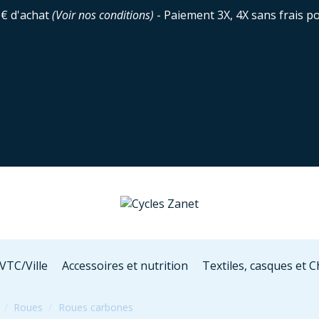
0€ d'achat
(
Voir nos conditions
)
- Paiement 3X, 4X sans frais p
VTC/Ville
Accessoires et nutrition
Textiles, casques et 
Roues
Roues carbones