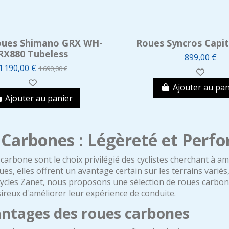
oues Shimano GRX WH-
Roues Syncros Capita
RX880 Tubeless
899,00 €
1 190,00 €
1 690,00 €
Ajouter au pan
Ajouter au panier
Carbones : Légèreté et Perf
carbone sont le choix privilégié des cyclistes cherchant à am
s, elles offrent un avantage certain sur les terrains variés
ycles Zanet, nous proposons une sélection de roues carbone
reux d'améliorer leur expérience de conduite.
antages des roues carbones