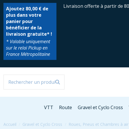
Livraison offerte à partir de 8
Ajoutez
80,00 €
de
plus dans votre
panier pour
bénéficier de la
livraison gratuite* !
* Valable uniquement
sur le relai Pickup en
France Métropolitaine
VTT
Route
Gravel et Cyclo Cross
Accueil
Gravel et Cyclo Cross
Roues, Pneus et Chambres à air