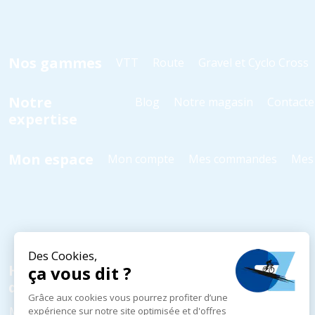
Nos gammes
VTT
Route
Gravel et Cyclo Cross
Notre
Blog
Notre magasin
Contacte
expertise
Mon espace
Mon compte
Mes commandes
Mes 
Horaires
d'ouverture
Mardi au Vendredi
10h - 18h30