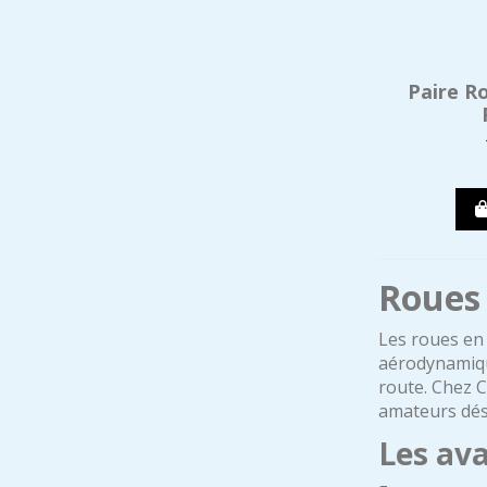
Paire R
Roues 
Les roues en 
aérodynamique
route. Chez C
amateurs dési
Les av