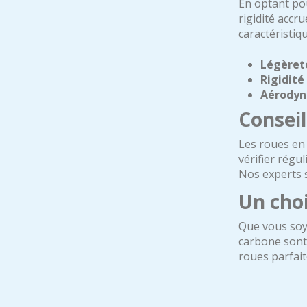
En optant pou
rigidité accr
caractéristiq
Légèret
Rigidité
Aérody
Conseil
Les roues en 
vérifier régu
Nos experts s
Un choi
Que vous soy
carbone sont 
roues parfait