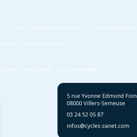
VTC/Ville
Accessoires et nutrition
Textiles, Casques e
z-nous
Foire aux questions
favoris
Ma cagnotte
Mes parrainages
5 rue Yvonne Edmond Foin
08000 Villers-Semeuse
03 24 52 05 87
infos@cycles-zanet.com