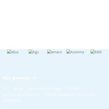
Nos gammes
VTT
Route
Gravel et Cyclo Cross
VTC/Ville
Accessoires et nutrition
Textiles, Casques et Chaussures
Promotions