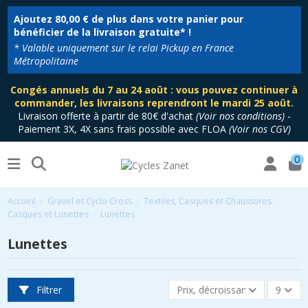
Ajoutez
80,00 €
de plus dans votre panier pour
bénéficier de la livraison gratuite* !
* Valable uniquement sur le relai Pickup en France
Métropolitaine
Congés annuels du 7 au 24 août : vous pouvez continuer à
commander, les livraisons reprendront le mardi 25 août.
Livraison offerte à partir de 80€ d'achat
(
Voir nos conditions
)
-
Paiement 3X, 4X sans frais possible avec FLOA
(
Voir nos CGV
)
0
Accueil
Gravel et Cyclo Cross
Textiles, Casques et Chaussures
Casques et Lunettes
Lunettes
Lunettes
Filtrer
Prix, décroissant
9