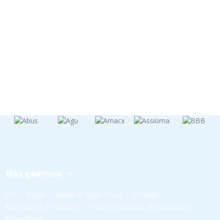
Nos gammes
VTT
Route
Gravel et Cyclo Cross
VTC/Ville
Accessoires et nutrition
Textiles, Casques et Chaussures
Promotions