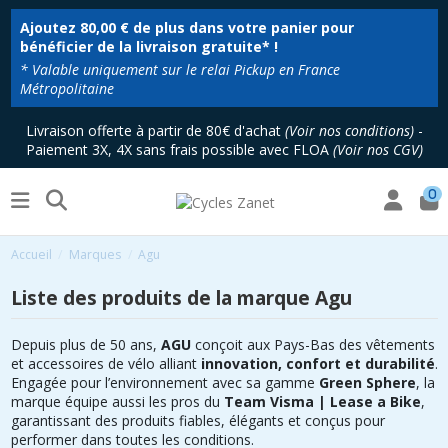
Ajoutez
80,00 €
de plus dans votre panier pour
bénéficier de la livraison gratuite* !
* Valable uniquement sur le relai Pickup en France
Métropolitaine
Livraison offerte à partir de 80€ d'achat
(
Voir nos conditions
)
-
Paiement 3X, 4X sans frais possible avec FLOA
(
Voir nos CGV
)
0
Accueil
Marques
Agu
Liste des produits de la marque Agu
Depuis plus de 50 ans,
AGU
conçoit aux Pays-Bas des vêtements
et accessoires de vélo alliant
innovation, confort et durabilité
.
Engagée pour l’environnement avec sa gamme
Green Sphere
, la
marque équipe aussi les pros du
Team Visma | Lease a Bike
,
garantissant des produits fiables, élégants et conçus pour
performer dans toutes les conditions.