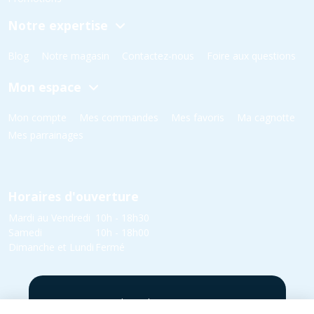
Notre expertise
Blog
Notre magasin
Contactez-nous
Foire aux questions
Mon espace
Mon compte
Mes commandes
Mes favoris
Ma cagnotte
Mes parrainages
Horaires d'ouverture
Mardi au Vendredi
10h - 18h30
Samedi
10h - 18h00
Dimanche et Lundi
Fermé
5 rue Yvonne Edmond Foinant,