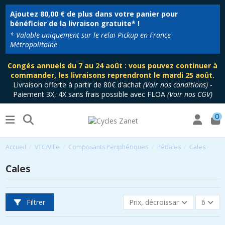
Ajoutez
80,00 €
de plus dans votre panier pour
bénéficier de la livraison gratuite* !
* Valable uniquement sur le relai Pickup en France
Métropolitaine
Congés annuels du 7 au 24 août : vous pouvez continuer à
commander, les livraisons reprendront le mardi 25 août.
Livraison offerte à partir de 80€ d'achat
(
Voir nos conditions
)
-
Paiement 3X, 4X sans frais possible avec FLOA
(
Voir nos CGV
)
0
Accueil
VTC/Ville
Composants Périphériques
Pédales
Cales
Cales
Filtrer
Prix, décroissant
6