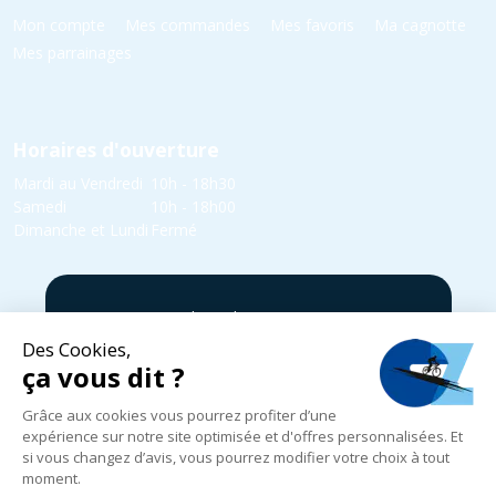
Mon compte
Mes commandes
Mes favoris
Ma cagnotte
Mes parrainages
Horaires d'ouverture
Mardi au Vendredi
10h - 18h30
Samedi
10h - 18h00
Dimanche et Lundi
Fermé
5 rue Yvonne Edmond Foinant,
08000 Villers-Semeuse
03 24 52 05 87
infos@cycles-zanet.com
Suivez nous sur Facebook !