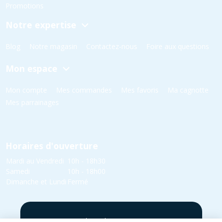
Promotions
Notre expertise
Blog
Notre magasin
Contactez-nous
Foire aux questions
Mon espace
Mon compte
Mes commandes
Mes favoris
Ma cagnotte
Mes parrainages
Horaires d'ouverture
Mardi au Vendredi
10h - 18h30
Samedi
10h - 18h00
Dimanche et Lundi
Fermé
5 rue Yvonne Edmond Foinant,