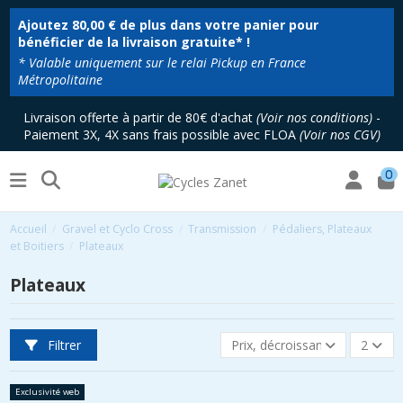
Ajoutez
80,00 €
de plus dans votre panier pour
bénéficier de la livraison gratuite* !
* Valable uniquement sur le relai Pickup en France
Métropolitaine
Livraison offerte à partir de 80€ d'achat
(
Voir nos conditions
)
-
Paiement 3X, 4X sans frais possible avec FLOA
(
Voir nos CGV
)
0
Accueil
Gravel et Cyclo Cross
Transmission
Pédaliers, Plateaux
et Boitiers
Plateaux
Plateaux
Filtrer
Prix, décroissant
2
Exclusivité web