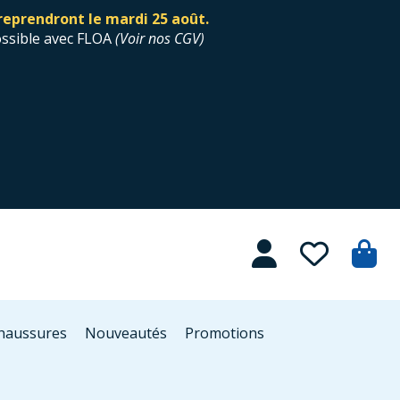
reprendront le mardi 25 août.
ossible avec FLOA
(
Voir nos CGV
)
Chaussures
Nouveautés
Promotions