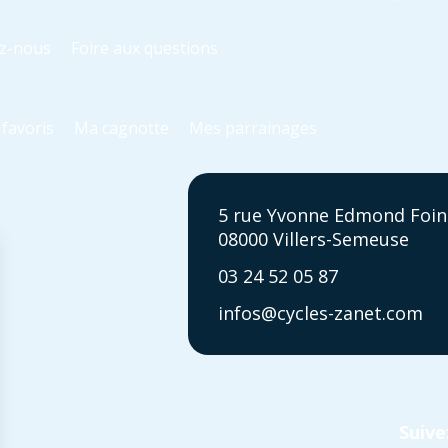
z-nous
Foire aux questions
favoris
Ma cagnotte
Mes parrainages
5 rue Yvonne Edmond Foin
08000 Villers-Semeuse
03 24 52 05 87
infos@cycles-zanet.com
Suive