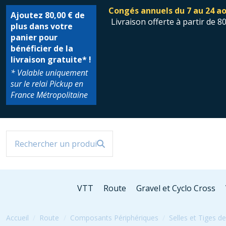
Congés annuels du 7 au 24 ao
Ajoutez
80,00 €
de
Livraison offerte à partir de 8
plus dans votre
panier pour
bénéficier de la
livraison gratuite* !
* Valable uniquement
sur le relai Pickup en
France Métropolitaine
VTT
Route
Gravel et Cyclo Cross
Accueil
Route
Composants Périphériques
Selles et Tiges de