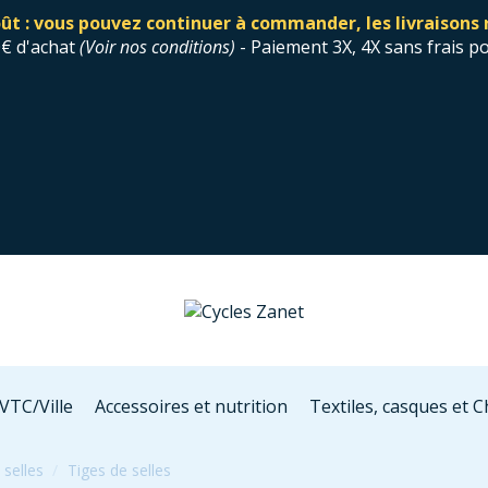
ût : vous pouvez continuer à commander, les livraisons 
0€ d'achat
(
Voir nos conditions
)
- Paiement 3X, 4X sans frais p
VTC/Ville
Accessoires et nutrition
Textiles, casques et 
 selles
Tiges de selles