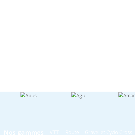
Nos gammes
VTT
Route
Gravel et Cyclo Cross