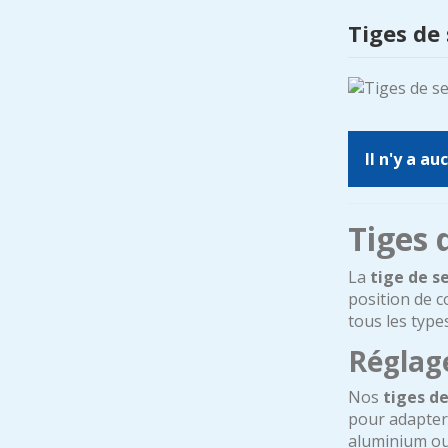
Tiges de 
Il n'y a au
Tiges 
La
tige de se
position de c
tous les type
Réglage
Nos
tiges de
pour adapter 
aluminium ou 