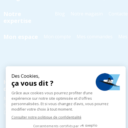
Notre
Blog
Notre magasin
Contacte
expertise
Mon espace
Mon compte
Mes commandes
Mes 
Horaires
d'ouverture
Mardi au Vendredi
10h - 18h30
Samedi
10h - 18h00
Dimanche et Lundi
Fermé