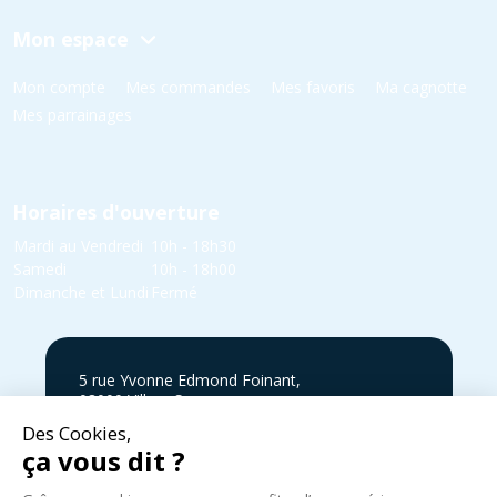
Mon espace
Mon compte
Mes commandes
Mes favoris
Ma cagnotte
Mes parrainages
Horaires d'ouverture
Mardi au Vendredi
10h - 18h30
Samedi
10h - 18h00
Dimanche et Lundi
Fermé
5 rue Yvonne Edmond Foinant,
08000 Villers-Semeuse
03 24 52 05 87
infos@cycles-zanet.com