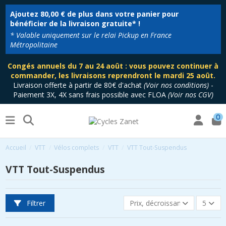
Ajoutez
80,00 €
de plus dans votre panier pour
bénéficier de la livraison gratuite* !
* Valable uniquement sur le relai Pickup en France
Métropolitaine
Congés annuels du 7 au 24 août : vous pouvez continuer à
commander, les livraisons reprendront le mardi 25 août.
Livraison offerte à partir de 80€ d'achat
(
Voir nos conditions
)
-
Paiement 3X, 4X sans frais possible avec FLOA
(
Voir nos CGV
)
0
Accueil
VTT
Vélos complets
VTT
VTT Tout-Suspendus
VTT Tout-Suspendus
Filtrer
Prix, décroissant
5