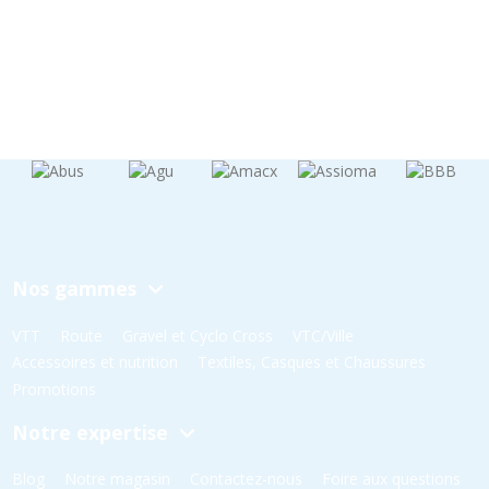
Nos gammes
VTT
Route
Gravel et Cyclo Cross
VTC/Ville
Accessoires et nutrition
Textiles, Casques et Chaussures
Promotions
Notre expertise
Blog
Notre magasin
Contactez-nous
Foire aux questions