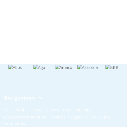
Nos gammes
VTT
Route
Gravel et Cyclo Cross
VTC/Ville
Accessoires et nutrition
Textiles, Casques et Chaussures
Promotions