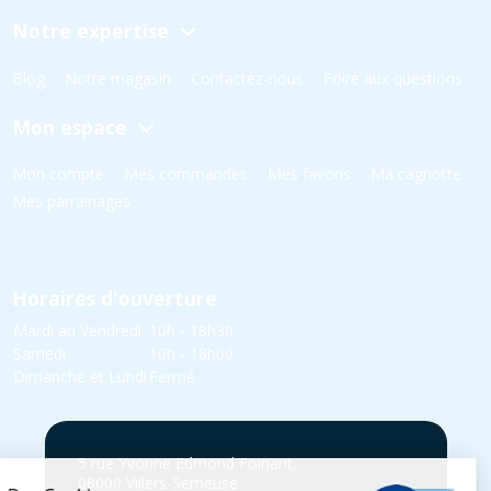
Notre expertise
Blog
Notre magasin
Contactez-nous
Foire aux questions
Mon espace
Mon compte
Mes commandes
Mes favoris
Ma cagnotte
Mes parrainages
Horaires d'ouverture
Mardi au Vendredi
10h - 18h30
Samedi
10h - 18h00
Dimanche et Lundi
Fermé
5 rue Yvonne Edmond Foinant,
08000 Villers-Semeuse