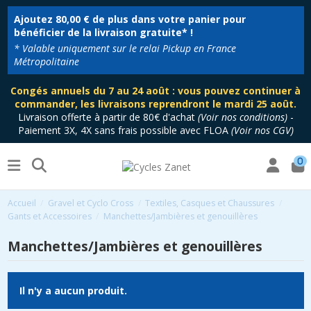
Ajoutez
80,00 €
de plus dans votre panier pour
bénéficier de la livraison gratuite* !
* Valable uniquement sur le relai Pickup en France
Métropolitaine
Congés annuels du 7 au 24 août : vous pouvez continuer à
commander, les livraisons reprendront le mardi 25 août.
Livraison offerte à partir de 80€ d'achat
(
Voir nos conditions
)
-
Paiement 3X, 4X sans frais possible avec FLOA
(
Voir nos CGV
)
0
Accueil
Gravel et Cyclo Cross
Textiles, Casques et Chaussures
Gants et Accessoires
Manchettes/Jambières et genouillères
Manchettes/Jambières et genouillères
Il n'y a aucun produit.