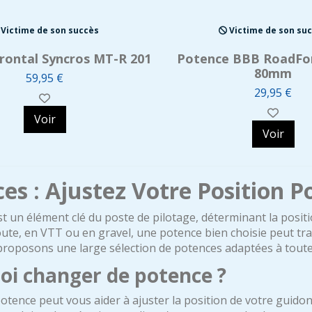
Victime de son succès
Victime de son su
rontal Syncros MT-R 201
Potence BBB RoadForc
80mm
59,95 €
29,95 €
Voir
Voir
es : Ajustez Votre Position 
t un élément clé du poste de pilotage, déterminant la positio
oute, en VTT ou en gravel, une potence bien choisie peut t
roposons une large sélection de potences adaptées à toutes l
oi changer de potence ?
tence peut vous aider à ajuster la position de votre guido