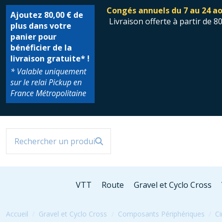
Congés annuels du 7 au 24 ao
Ajoutez
80,00 €
de
Livraison offerte à partir de 8
plus dans votre
panier pour
bénéficier de la
livraison gratuite* !
* Valable uniquement
sur le relai Pickup en
France Métropolitaine
VTT
Route
Gravel et Cyclo Cross
Accueil
Gravel et Cyclo Cross
Composants Périphériques
Ci