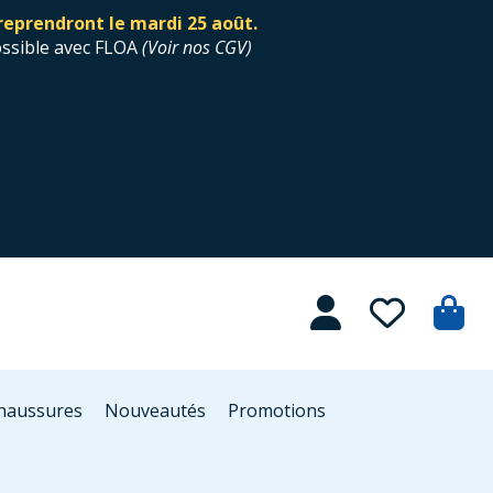
reprendront le mardi 25 août.
ossible avec FLOA
(
Voir nos CGV
)
Chaussures
Nouveautés
Promotions