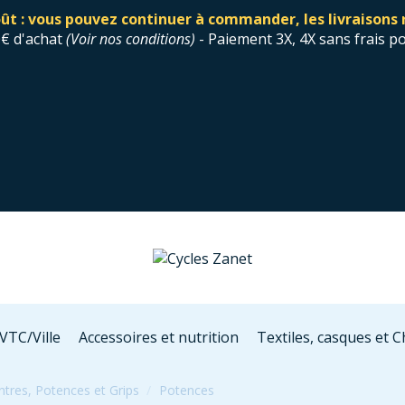
ût : vous pouvez continuer à commander, les livraisons 
0€ d'achat
(
Voir nos conditions
)
- Paiement 3X, 4X sans frais p
VTC/Ville
Accessoires et nutrition
Textiles, casques et 
ntres, Potences et Grips
Potences