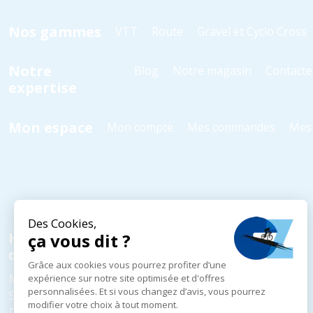
Nos gammes
VTT
Route
Gravel et Cyclo Cross
Notre
Blog
Notre magasin
Contacte
expertise
Mon espace
Mon compte
Mes commandes
Mes 
Horaires
d'ouverture
Mardi au Vendredi
10h - 18h30
Samedi
10h - 18h00
Dimanche et Lundi
Fermé