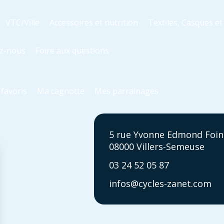
VTC/Ville
Accessoires et nutrition
Textiles, Casques e
z-nous
Foire aux questions
favoris
Ma cagnotte
Mes parrainages
5 rue Yvonne Edmond Foin
08000 Villers-Semeuse
03 24 52 05 87
infos@cycles-zanet.com