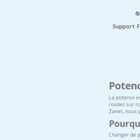
Support F
Potenc
La potence es
rouliez sur r
Zanet, nous p
Pourqu
Changer de po