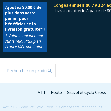
Congés annuels du 7 au 24 ao
Ajoutez
80,00 €
de
Livraison offerte à partir de 8
plus dans votre
panier pour
bénéficier de la
livraison gratuite* !
* Valable uniquement
sur le relai Pickup en
France Métropolitaine
VTT
Route
Gravel et Cyclo Cross
Accueil
Gravel et Cyclo Cross
Composants Périphériques
Ci