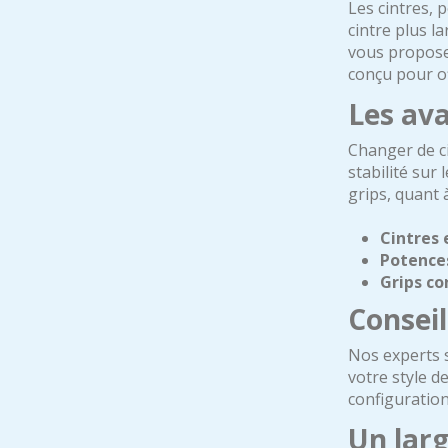
Les cintres, 
cintre plus l
vous propose
conçu pour of
Les ava
Changer de ci
stabilité sur
grips, quant 
Cintres
Potence
Grips co
Consei
Nos experts s
votre style d
configuration
Un larg