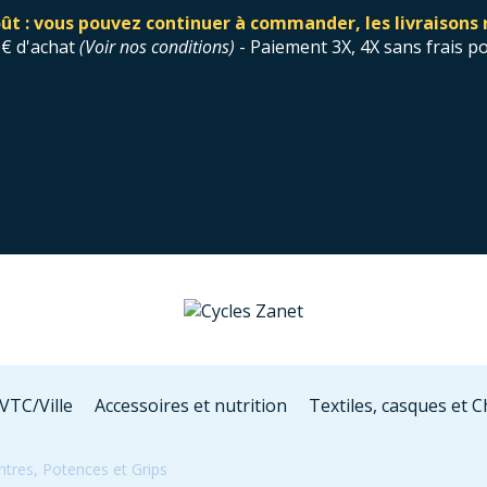
ût : vous pouvez continuer à commander, les livraisons 
0€ d'achat
(
Voir nos conditions
)
- Paiement 3X, 4X sans frais p
VTC/Ville
Accessoires et nutrition
Textiles, casques et 
ntres, Potences et Grips