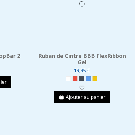
ropBar 2
Ruban de Cintre BBB FlexRibbon
Gel
19,95 €
ier
Ajouter au panier