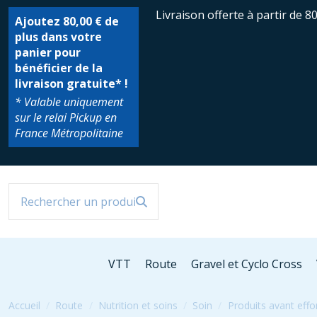
Livraison offerte à partir de 8
Ajoutez
80,00 €
de
plus dans votre
panier pour
bénéficier de la
livraison gratuite* !
* Valable uniquement
sur le relai Pickup en
France Métropolitaine
VTT
Route
Gravel et Cyclo Cross
Accueil
Route
Nutrition et soins
Soin
Produits avant effo