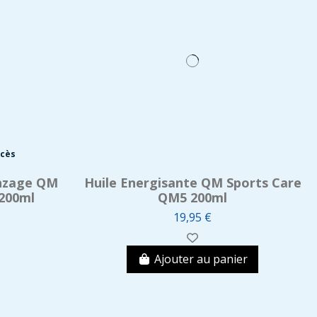
ccès
onzage QM
Huile Energisante QM Sports Care
200ml
QM5 200ml
19,95 €
Ajouter au panier