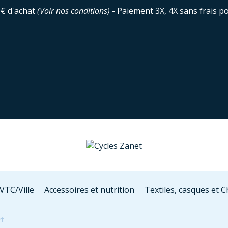
0€ d'achat
(
Voir nos conditions
)
- Paiement 3X, 4X sans frais p
VTC/Ville
Accessoires et nutrition
Textiles, casques et 
rt