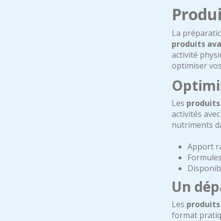
Produi
La préparatio
produits ava
activité phys
optimiser vo
Optimis
Les
produits
activités ave
nutriments d
Apport r
Formules
Disponib
Un dép
Les
produits
format prati