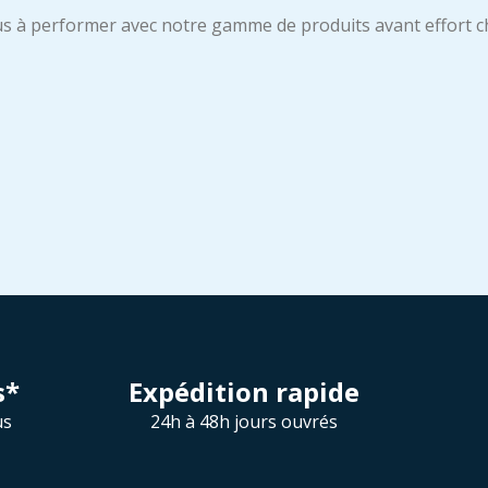
s à performer avec notre gamme de produits avant effort ch
s*
Expédition rapide
us
24h à 48h jours ouvrés