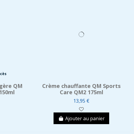
ccès
égère QM
Crème chauffante QM Sports
150ml
Care QM2 175ml
13,95 €
Ajouter au panier