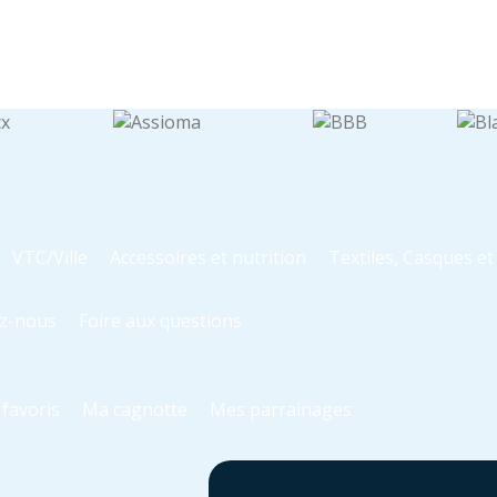
VTC/Ville
Accessoires et nutrition
Textiles, Casques e
z-nous
Foire aux questions
favoris
Ma cagnotte
Mes parrainages