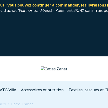
ût : vous pouvez continuer à commander, les livraisons 
0€ d'achat
(
Voir nos conditions
)
- Paiement 3X, 4X sans frais p
VTC/Ville
Accessoires et nutrition
Textiles, casques et 
ners
Home Trainer