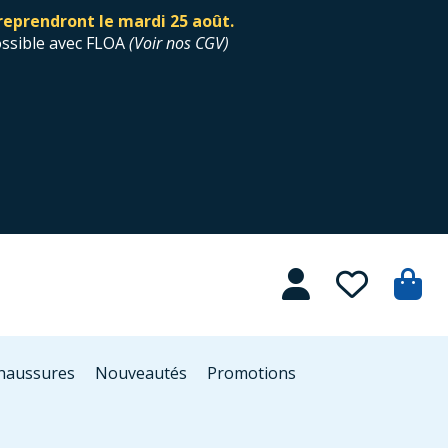
reprendront le mardi 25 août.
ossible avec FLOA
(
Voir nos CGV
)
Chaussures
Nouveautés
Promotions