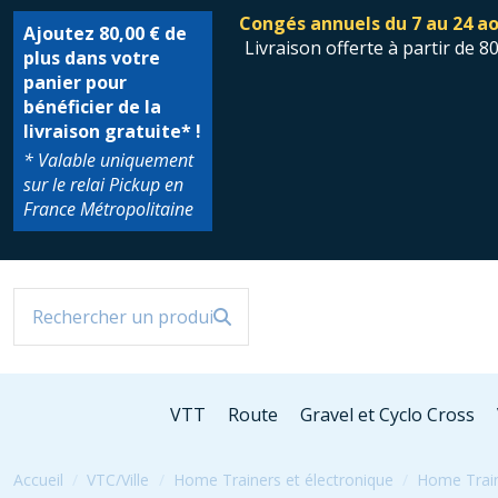
Congés annuels du 7 au 24 ao
Ajoutez
80,00 €
de
Livraison offerte à partir de 8
plus dans votre
panier pour
bénéficier de la
livraison gratuite* !
* Valable uniquement
sur le relai Pickup en
France Métropolitaine
VTT
Route
Gravel et Cyclo Cross
Accueil
VTC/Ville
Home Trainers et électronique
Home Trai