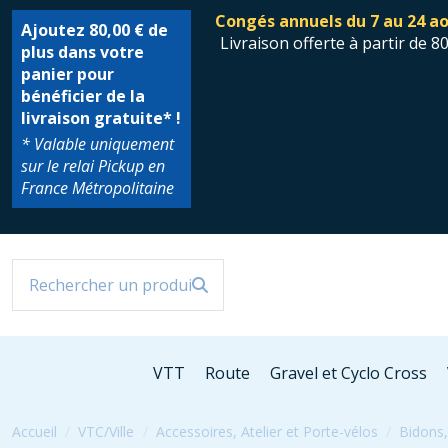
Congés annuels du 7 au 24 ao
Ajoutez
80,00 €
de
Livraison offerte à partir de 8
plus dans votre
panier pour
bénéficier de la
livraison gratuite* !
* Valable uniquement
sur le relai Pickup en
France Métropolitaine
VTT
Route
Gravel et Cyclo Cross
Accueil
VTC/Ville
Accessoires, Atelier et Porte-vélos
Bidons,