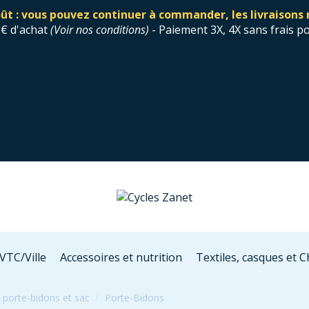
ût : vous pouvez continuer à commander, les livraisons 
0€ d'achat
(
Voir nos conditions
)
- Paiement 3X, 4X sans frais p
VTC/Ville
Accessoires et nutrition
Textiles, casques et 
 porte-bidons et sac
Porte-Bidons