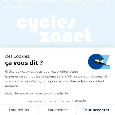
Mon compte
Mes commandes
Mes favoris
Ma cagnotte
Mes parrainages
Horaires d'ouverture
Mardi au Vendredi
10h - 18h30
Samedi
10h - 18h00
Dimanche et Lundi
Fermé
5 rue Yvonne Edmond Foinant,
08000 Villers-Semeuse
03 24 52 05 87
infos@cycles-zanet.com