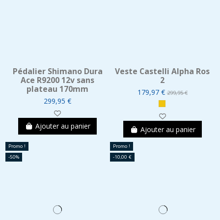
Pédalier Shimano Dura
Veste Castelli Alpha Ros
Ace R9200 12v sans
2
plateau 170mm
179,97 €
299,95 €
299,95 €
Ajouter au panier
Ajouter au panier
Promo !
Promo !
-50%
-10,00 €