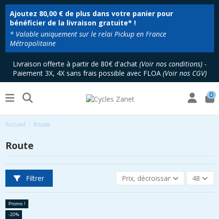
Ajoutez
80,00 €
de plus dans votre panier pour
bénéficier de la livraison gratuite* !
* Valable uniquement sur le relai Pickup en France
Métropolitaine
Livraison offerte à partir de 80€ d'achat
(
Voir nos conditions
)
-
Paiement 3X, 4X sans frais possible avec FLOA
(
Voir nos CGV
)
0
Accueil
Route
Route
Filtrer
Prix, décroissant
48
Promo !
-20%