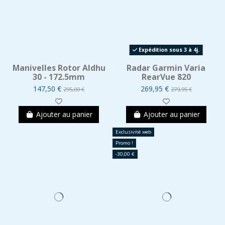
Expédition sous 3 à 4j.
Manivelles Rotor Aldhu
Radar Garmin Varia
30 - 172.5mm
RearVue 820
147,50 €
269,95 €
295,00 €
279,95 €
Ajouter au panier
Ajouter au panier
Exclusivité web
Promo !
-30,00 €