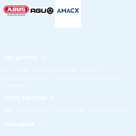
Nos gammes
VTT
Route
Gravel et Cyclo Cross
VTC/Ville
Accessoires et nutrition
Textiles, Casques et Chaussures
Promotions
Notre expertise
Blog
Notre magasin
Contactez-nous
Foire aux questions
Mon espace