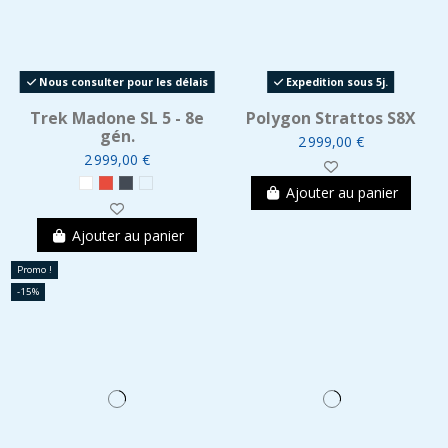
Nous consulter pour les délais
Expedition sous 5j.
Trek Madone SL 5 - 8e
Polygon Strattos S8X
gén.
2 999,00 €
2 999,00 €
Ajouter au panier
Ajouter au panier
Promo !
-15%