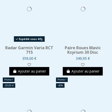
Expédié sous 4/5j.
Radar Garmin Varia RCT
Paire Roues Mavic
715
Ksyrium 30 Disc
359,00 €
349,95 €
Ajouter au panier
Ajouter au panier
Promo !
Promo !
-20,00 €
-40%