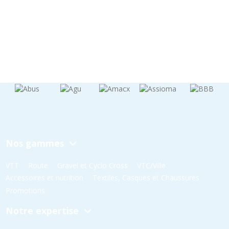
Nos gammes
VTT
Route
Gravel et Cyclo Cross
VTC/Ville
Accessoires et nutrition
Textiles, Casques et Chaussures
Promotions
Notre expertise