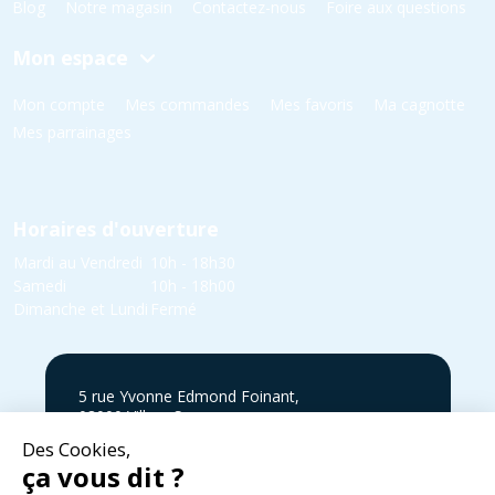
Blog
Notre magasin
Contactez-nous
Foire aux questions
Mon espace
Mon compte
Mes commandes
Mes favoris
Ma cagnotte
Mes parrainages
Horaires d'ouverture
Mardi au Vendredi
10h - 18h30
Samedi
10h - 18h00
Dimanche et Lundi
Fermé
5 rue Yvonne Edmond Foinant,
08000 Villers-Semeuse
03 24 52 05 87
infos@cycles-zanet.com