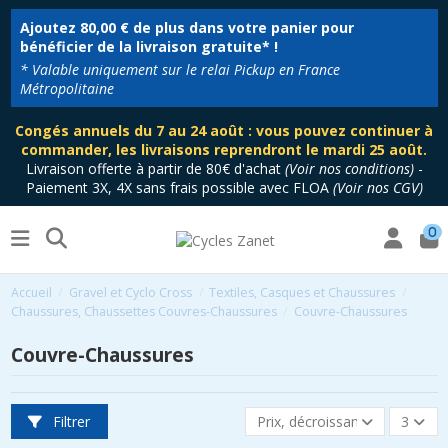
Ajoutez
80,00 €
de plus dans votre panier pour
bénéficier de la livraison gratuite* !
* Valable uniquement sur le relai Pickup en France
Métropolitaine
Congés annuels du 7 au 24 août : vous pouvez continuer à
commander, les livraisons reprendront le mardi 25 août.
Livraison offerte à partir de 80€ d'achat
(
Voir nos conditions
)
-
Paiement 3X, 4X sans frais possible avec FLOA
(
Voir nos CGV
)
0
Accueil
Gravel et Cyclo Cross
Textiles, Casques et Chaussures
Chaussures, Chaussettes Couvres-Chaussures
Couvre-Chaussures
Couvre-Chaussures
Filtrer
Prix, décroissant
3