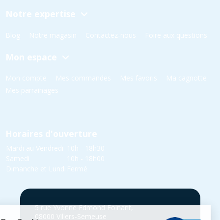
Notre expertise
Blog
Notre magasin
Contactez-nous
Foire aux questions
Mon espace
Mon compte
Mes commandes
Mes favoris
Ma cagnotte
Mes parrainages
Horaires d'ouverture
Mardi au Vendredi
10h - 18h30
Samedi
10h - 18h00
Dimanche et Lundi
Fermé
5 rue Yvonne Edmond Foinant,
08000 Villers-Semeuse