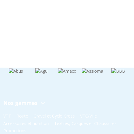
Nos gammes
VTT
Route
Gravel et Cyclo Cross
VTC/Ville
Accessoires et nutrition
Textiles, Casques et Chaussures
Promotions