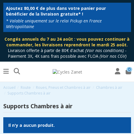
Ajoutez
80,00 €
de plus dans votre panier pour
bénéficier de la livraison gratuite* !
* Valable uniquement sur le relai Pickup en France
Métropolitaine
Congés annuels du 7 au 24 août : vous pouvez continuer à
commander, les livraisons reprendront le mardi 25 août.
Livraison offerte à partir de 80€ d'achat
(
Voir nos conditions
)
-
Paiement 3X, 4X sans frais possible avec FLOA
(
Voir nos CGV
)
0
Accueil
Route
Roues, Pneus et Chambres à air
Chambres à air
Supports Chambres à air
Supports Chambres à air
Il n'y a aucun produit.