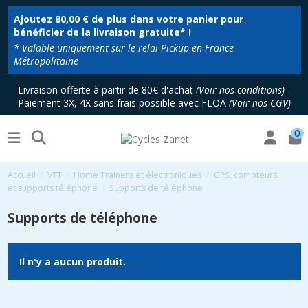
Ajoutez
80,00 €
de plus dans votre panier pour
bénéficier de la livraison gratuite* !
* Valable uniquement sur le relai Pickup en France
Métropolitaine
Livraison offerte à partir de 80€ d'achat
(
Voir nos conditions
)
-
Paiement 3X, 4X sans frais possible avec FLOA
(
Voir nos CGV
)
0
Accueil
VTT
Home Trainers et électroniques
GPS, compteurs
et supports téléphone
Supports de téléphone
Supports de téléphone
Il n'y a aucun produit.