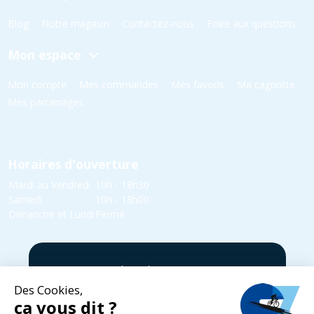
Blog
Notre magasin
Contactez-nous
Foire aux questions
Mon espace
Mon compte
Mes commandes
Mes favoris
Ma cagnotte
Mes parrainages
Horaires d'ouverture
Mardi au Vendredi
10h - 18h30
Samedi
10h - 18h00
Dimanche et Lundi
Fermé
5 rue Yvonne Edmond Foinant,
08000 Villers-Semeuse
03 24 52 05 87