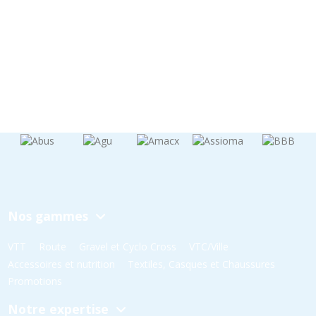
Nos gammes
VTT
Route
Gravel et Cyclo Cross
VTC/Ville
Accessoires et nutrition
Textiles, Casques et Chaussures
Promotions
Notre expertise