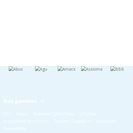
Nos gammes
VTT
Route
Gravel et Cyclo Cross
VTC/Ville
Accessoires et nutrition
Textiles, Casques et Chaussures
Promotions