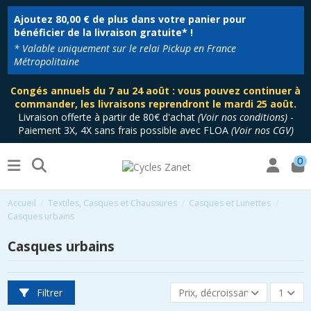
Ajoutez
80,00 €
de plus dans votre panier pour
bénéficier de la livraison gratuite* !
* Valable uniquement sur le relai Pickup en France
Métropolitaine
Congés annuels du 7 au 24 août : vous pouvez continuer à
commander, les livraisons reprendront le mardi 25 août.
Livraison offerte à partir de 80€ d'achat
(
Voir nos conditions
)
-
Paiement 3X, 4X sans frais possible avec FLOA
(
Voir nos CGV
)
0
Accueil
Textiles, Casques et Chaussures
Casques et Lunettes
Casques urbains
Casques urbains
Filtrer
Prix, décroissant
1