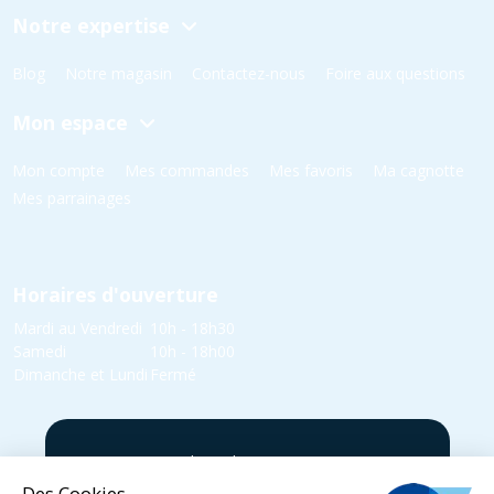
Notre expertise
Blog
Notre magasin
Contactez-nous
Foire aux questions
Mon espace
Mon compte
Mes commandes
Mes favoris
Ma cagnotte
Mes parrainages
Horaires d'ouverture
Mardi au Vendredi
10h - 18h30
Samedi
10h - 18h00
Dimanche et Lundi
Fermé
5 rue Yvonne Edmond Foinant,
08000 Villers-Semeuse