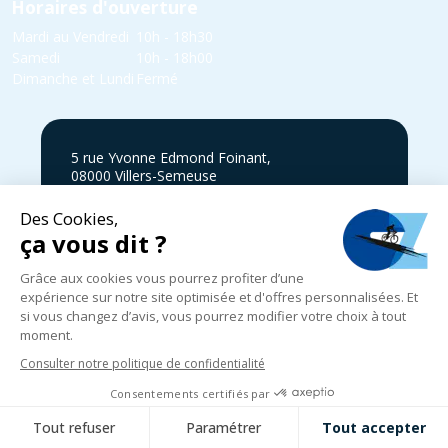
Horaires d'ouverture
Mardi au Vendredi
10h - 18h30
Samedi
10h - 18h00
Dimanche et Lundi
Fermé
5 rue Yvonne Edmond Foinant,
08000 Villers-Semeuse
03 24 52 05 87
infos@cycles-zanet.com
Suivez nous sur Facebook !
Mentions légales
|
Politique de confidentialité
|
Expédition, livraison
et retours
|
CGV
|
© 2024-2025 Cycles Zanet
|
Réalisé par
Graphik Impact