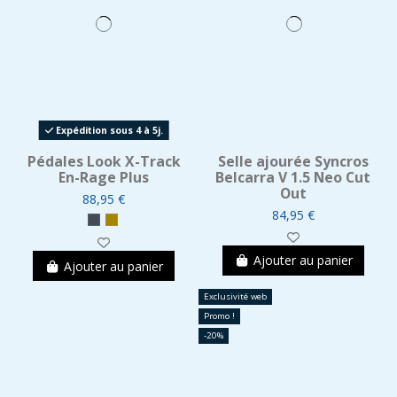
Expédition sous 4 à 5j.
Pédales Look X-Track
Selle ajourée Syncros
En-Rage Plus
Belcarra V 1.5 Neo Cut
Out
88,95 €
84,95 €
Ajouter au panier
Ajouter au panier
Exclusivité web
Promo !
-20%