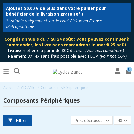
Ajoutez
80,00 €
de plus dans votre panier pour
bénéficier de la livraison gratuite* !
* Valable uniquement sur le relai Pickup en France
Métropolitaine
Congés annuels du 7 au 24 août : vous pouvez continuer à
commander, les livraisons reprendront le mardi 25 août.
Livraison offerte à partir de 80€ d'achat
(
Voir nos conditions
)
-
Paiement 3X, 4X sans frais possible avec FLOA
(
Voir nos CGV
)
0
Accueil
VTC/Ville
Composants Périphériques
Composants Périphériques
Filtrer
Prix, décroissant
48