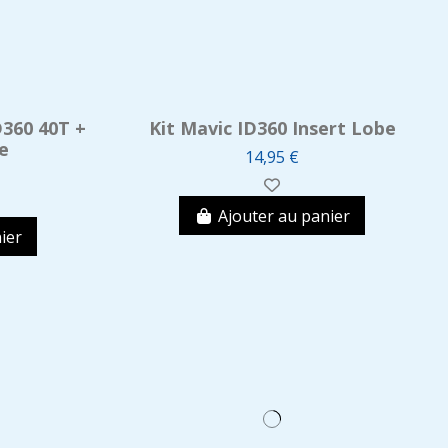
D360 40T +
Kit Mavic ID360 Insert Lobe
e
14,95 €
Ajouter au panier
ier