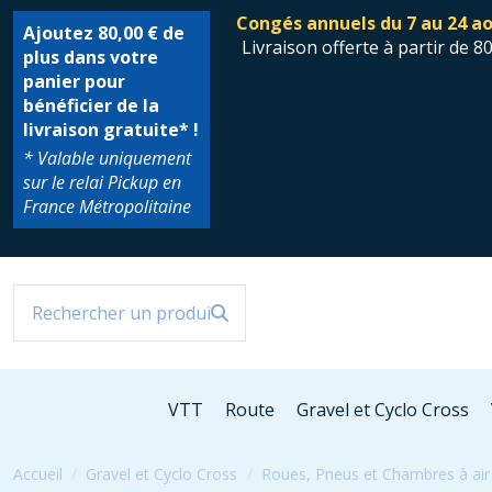
Congés annuels du 7 au 24 ao
Ajoutez
80,00 €
de
Livraison offerte à partir de 8
plus dans votre
panier pour
bénéficier de la
livraison gratuite* !
* Valable uniquement
sur le relai Pickup en
France Métropolitaine
VTT
Route
Gravel et Cyclo Cross
Accueil
Gravel et Cyclo Cross
Roues, Pneus et Chambres à air