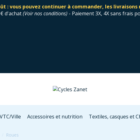
ût : vous pouvez continuer à commander, les livraisons 
0€ d'achat
(
Voir nos conditions
)
- Paiement 3X, 4X sans frais p
VTC/Ville
Accessoires et nutrition
Textiles, casques et 
Roues