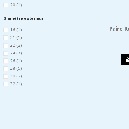
20
(1)
Diamètre exterieur
Paire R
16
(1)
21
(1)
22
(2)
24
(3)
26
(1)
28
(5)
30
(2)
32
(1)