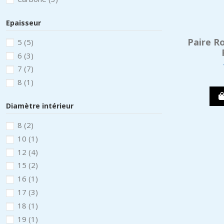
Epaisseur
Paire R
5
(5)
6
(3)
7
(7)
8
(1)
Diamètre intérieur
8
(2)
10
(1)
12
(4)
15
(2)
16
(1)
17
(3)
18
(1)
19
(1)