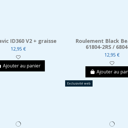
avic ID360 V2 + graisse
Roulement Black Be
61804-2RS / 6804
12,95 €
12,95 €
Ajouter au panier
Ajouter au pan
Exclusivité web