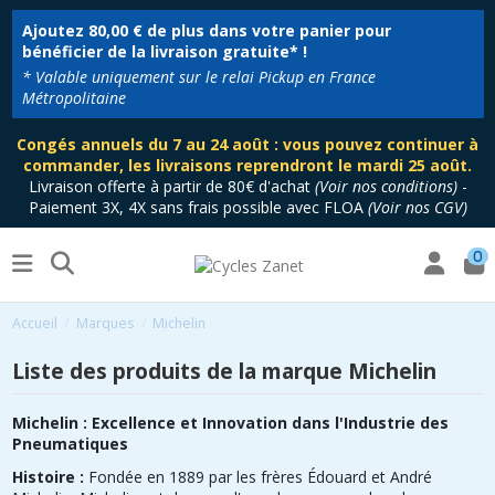
Ajoutez
80,00 €
de plus dans votre panier pour
bénéficier de la livraison gratuite* !
* Valable uniquement sur le relai Pickup en France
Métropolitaine
Congés annuels du 7 au 24 août : vous pouvez continuer à
commander, les livraisons reprendront le mardi 25 août.
Livraison offerte à partir de 80€ d'achat
(
Voir nos conditions
)
-
Paiement 3X, 4X sans frais possible avec FLOA
(
Voir nos CGV
)
0
Accueil
Marques
Michelin
Liste des produits de la marque Michelin
Michelin : Excellence et Innovation dans l'Industrie des
Pneumatiques
Histoire :
Fondée en 1889 par les frères Édouard et André