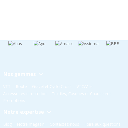
Nos gammes
VTT
Route
Gravel et Cyclo Cross
VTC/Ville
Accessoires et nutrition
Textiles, Casques et Chaussures
Promotions
Notre expertise
Blog
Notre magasin
Contactez-nous
Foire aux questions