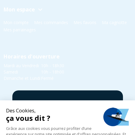
Mon espace
Mon compte
Mes commandes
Mes favoris
Ma cagnotte
Mes parrainages
Horaires d'ouverture
Mardi au Vendredi
10h - 18h30
Samedi
10h - 18h00
Dimanche et Lundi
Fermé
5 rue Yvonne Edmond Foinant,
08000 Villers-Semeuse
03 24 52 05 87
infos@cycles-zanet.com