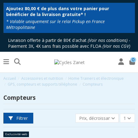
Ajoutez
80,00 €
de plus dans votre panier pour
bénéficier de la livraison gratuite* !
* Valable uniquement sur le relai Pickup en France
Métropolitaine
Livraison offerte à partir de 80€ d'achat
(
Voir nos conditions
)
-
Paiement 3X, 4X sans frais possible avec FLOA
(
Voir nos CGV
)
0
Accueil
Accessoires et nutrition
Home Trainers et électronique
GPS, compteurs et supports téléphone
Compteurs
Compteurs
Filtrer
Prix, décroissant
1
Exclusivité web