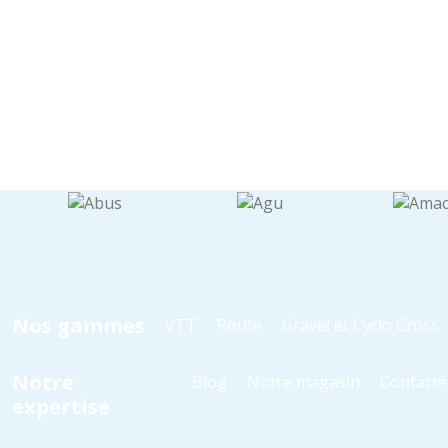
Nos gammes
VTT
Route
Gravel et Cyclo Cross
Notre
Blog
Notre magasin
Contacte
expertise