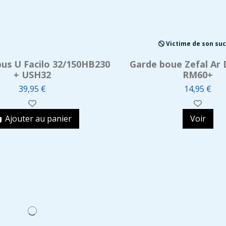
Victime de son su
bus U Facilo 32/150HB230
Garde boue Zefal Ar 
+ USH32
RM60+
39,95 €
14,95 €
Ajouter au panier
Voir