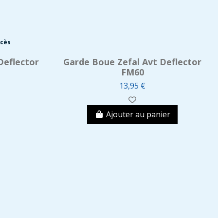
ccès
Deflector
Garde Boue Zefal Avt Deflector
FM60
13,95 €
Ajouter au panier