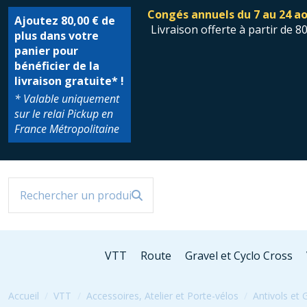
Congés annuels du 7 au 24 ao
Ajoutez
80,00 €
de
Livraison offerte à partir de 8
plus dans votre
panier pour
bénéficier de la
livraison gratuite* !
* Valable uniquement
sur le relai Pickup en
France Métropolitaine
VTT
Route
Gravel et Cyclo Cross
Accueil
VTT
Accessoires, Atelier et Porte-vélos
Antivols et