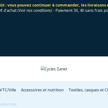
ût : vous pouvez continuer à commander, les livraisons 
0€ d'achat
(
Voir nos conditions
)
- Paiement 3X, 4X sans frais p
VTC/Ville
Accessoires et nutrition
Textiles, casques et 
 Garde-boue