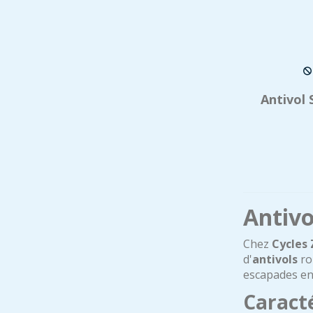
Antivol 
Antivo
Chez
Cycles
d'
antivols
ro
escapades e
Caracté