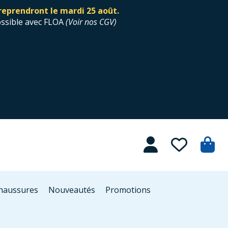
reprendront le mardi 25 août.
ossible avec FLOA
(
Voir nos CGV
)
Chaussures
Nouveautés
Promotions