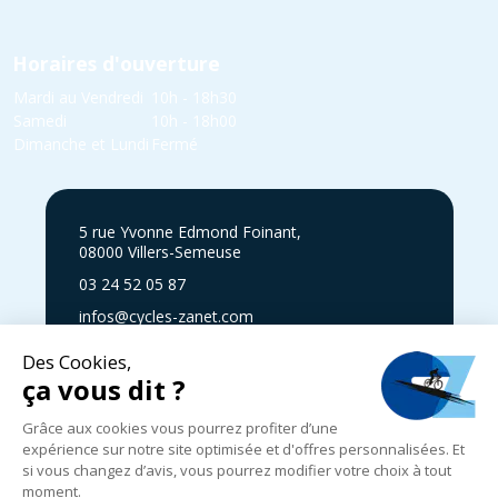
Horaires d'ouverture
Mardi au Vendredi
10h - 18h30
Samedi
10h - 18h00
Dimanche et Lundi
Fermé
5 rue Yvonne Edmond Foinant,
08000 Villers-Semeuse
03 24 52 05 87
infos@cycles-zanet.com
Suivez nous sur Facebook !
Mentions légales
|
Politique de confidentialité
|
Expédition, livraison
et retours
|
CGV
|
© 2024-2025 Cycles Zanet
|
Réalisé par
Graphik Impact