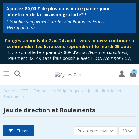
Ajoutez
80,00 €
de plus dans votre panier pour
bénéficier de la livraison gratuite* !
* Valable uniquement sur le relai Pickup en France
Métropolitaine
Congés annuels du 7 au 24 août : vous pouvez continuer à
commander, les livraisons reprendront le mardi 25 août.
Livraison offerte à partir de 80€ d'achat
(
Voir nos conditions
)
-
Paiement 3X, 4X sans frais possible avec FLOA
(
Voir nos CGV
)
0
Accueil
VTT
Composants Périphériques
Jeu de direction et
Roulements
Jeu de direction et Roulements
Filtrer
Prix, décroissant
23