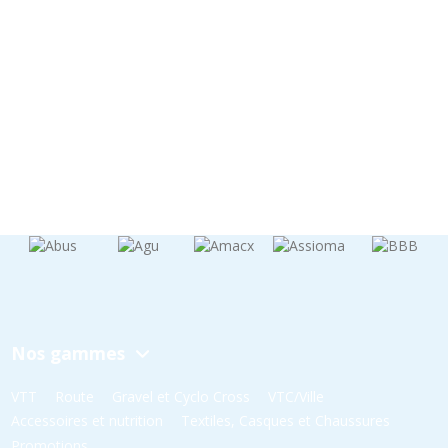
Nos gammes
VTT
Route
Gravel et Cyclo Cross
VTC/Ville
Accessoires et nutrition
Textiles, Casques et Chaussures
Promotions