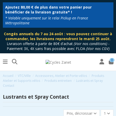
Ajoutez
80,00 €
de plus dans votre panier pour
bénéficier de la livraison gratuite* !
* Valable uniquement sur le relai Pickup en France
Métropolitaine
Congés annuels du 7 au 24 août : vous pouvez continuer à
commander, les livraisons reprendront le mardi 25 août.
Livraison offerte à partir de 80€ d'achat
(
Voir nos conditions
)
-
Paiement 3X, 4X sans frais possible avec FLOA
(
Voir nos CGV
)
0
Accueil
VTC/Ville
Accessoires, Atelier et Porte-vélos
Produits
Atelier et Supports vélos
Produits entretien
Lustrants et Spray
Contact
Lustrants et Spray Contact
Prix, décroissant
1