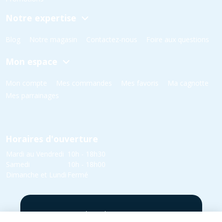
Notre expertise
Blog
Notre magasin
Contactez-nous
Foire aux questions
Mon espace
Mon compte
Mes commandes
Mes favoris
Ma cagnotte
Mes parrainages
Horaires d'ouverture
Mardi au Vendredi
10h - 18h30
Samedi
10h - 18h00
Dimanche et Lundi
Fermé
5 rue Yvonne Edmond Foinant,