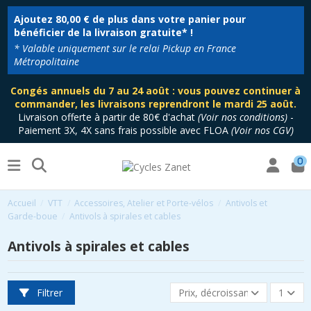
Ajoutez
80,00 €
de plus dans votre panier pour
bénéficier de la livraison gratuite* !
* Valable uniquement sur le relai Pickup en France
Métropolitaine
Congés annuels du 7 au 24 août : vous pouvez continuer à
commander, les livraisons reprendront le mardi 25 août.
Livraison offerte à partir de 80€ d'achat
(
Voir nos conditions
)
-
Paiement 3X, 4X sans frais possible avec FLOA
(
Voir nos CGV
)
0
Accueil
VTT
Accessoires, Atelier et Porte-vélos
Antivols et
Garde-boue
Antivols à spirales et cables
Antivols à spirales et cables
Filtrer
Prix, décroissant
1