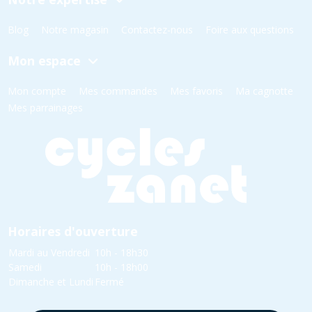
Blog
Notre magasin
Contactez-nous
Foire aux questions
Mon espace
Mon compte
Mes commandes
Mes favoris
Ma cagnotte
Mes parrainages
Horaires d'ouverture
Mardi au Vendredi
10h - 18h30
Samedi
10h - 18h00
Dimanche et Lundi
Fermé