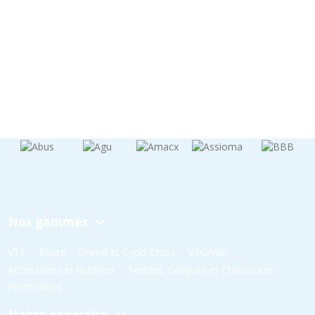
Nos gammes
VTT
Route
Gravel et Cyclo Cross
VTC/Ville
Accessoires et nutrition
Textiles, Casques et Chaussures
Promotions
Notre expertise