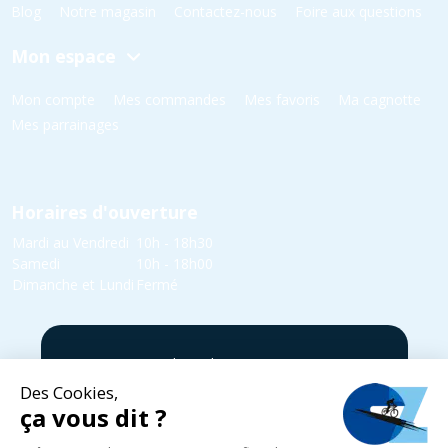
Blog
Notre magasin
Contactez-nous
Foire aux questions
Mon espace
Mon compte
Mes commandes
Mes favoris
Ma cagnotte
Mes parrainages
Horaires d'ouverture
Mardi au Vendredi
10h - 18h30
Samedi
10h - 18h00
Dimanche et Lundi
Fermé
5 rue Yvonne Edmond Foinant,
08000 Villers-Semeuse
03 24 52 05 87
infos@cycles-zanet.com