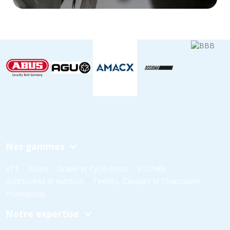
Nos gammes
VTT
Route
Gravel et Cyclo Cross
VTC/Ville
Accessoires et nutrition
Textiles, Casques et Chaussures
Promotions
Notre expertise