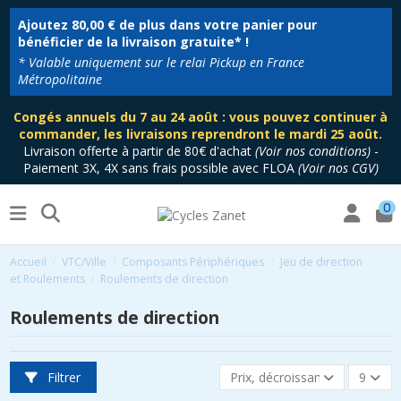
Ajoutez
80,00 €
de plus dans votre panier pour
bénéficier de la livraison gratuite* !
* Valable uniquement sur le relai Pickup en France
Métropolitaine
Congés annuels du 7 au 24 août : vous pouvez continuer à
commander, les livraisons reprendront le mardi 25 août.
Livraison offerte à partir de 80€ d'achat
(
Voir nos conditions
)
-
Paiement 3X, 4X sans frais possible avec FLOA
(
Voir nos CGV
)
0
Accueil
VTC/Ville
Composants Périphériques
Jeu de direction
et Roulements
Roulements de direction
Roulements de direction
Filtrer
Prix, décroissant
9