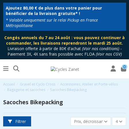
Ajoutez
80,00 €
de plus dans votre panier pour
bénéficier de la livraison gratuite* !
* Valable uniquement sur le relai Pickup en France
Métropolitaine
Congés annuels du 7 au 24 août : vous pouvez continuer à
commander, les livraisons reprendront le mardi 25 août.
Livraison offerte à partir de 80€ d'achat
(
Voir nos conditions
)
-
Paiement 3X, 4X sans frais possible avec FLOA
(
Voir nos CGV
)
0
Accueil
Gravel et Cyclo Cross
Accessoires, Atelier et Porte-vélos
Bagagerie et sacoches
Sacoches Bikepacking
Sacoches Bikepacking
Filtrer
Prix, décroissant
4