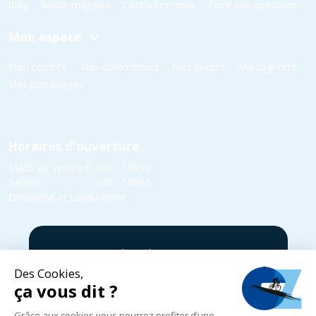
Blog
Notre magasin
Contactez-nous
Foire aux questions
Mon espace
Mon compte
Mes commandes
Mes favoris
Ma cagnotte
Mes parrainages
Horaires d'ouverture
Mardi au Vendredi
10h - 18h30
Samedi
10h - 18h00
Dimanche et Lundi
Fermé
5 rue Yvonne Edmond Foinant,
08000 Villers-Semeuse
03 24 52 05 87
infos@cycles-zanet.com