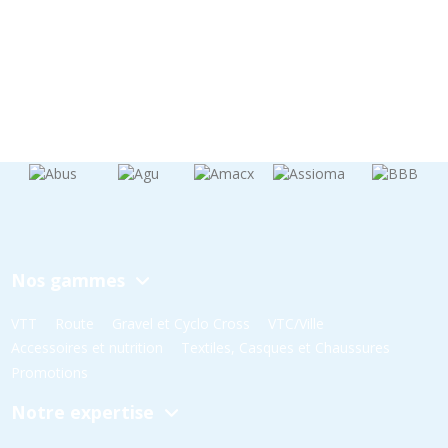
Nos gammes
VTT
Route
Gravel et Cyclo Cross
VTC/Ville
Accessoires et nutrition
Textiles, Casques et Chaussures
Promotions
Notre expertise