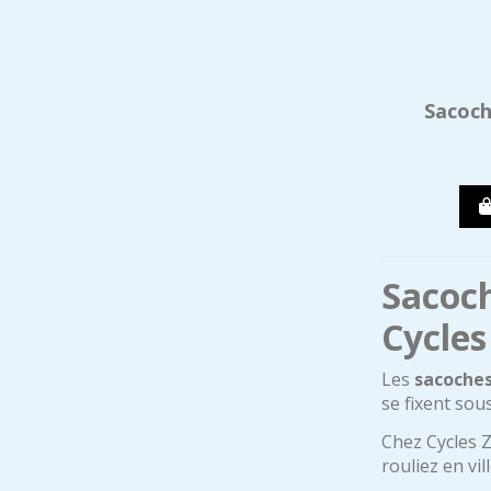
Sacoch
Sacoch
Cycles
Les
sacoches
se fixent sou
Chez Cycles Z
rouliez en vi