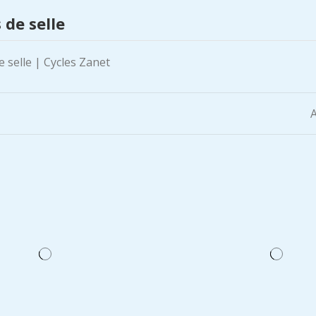
 de selle
A