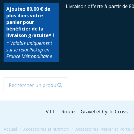
Livraison offerte à partir de 8
Ajoutez
80,00 €
de
plus dans votre
panier pour
bénéficier de la
livraison gratuite* !
* Valable uniquement
sur le relai Pickup en
France Métropolitaine
VTT
Route
Gravel et Cyclo Cross
Accueil
Accessoires et nutrition
Accessoires, Atelier et Porte-