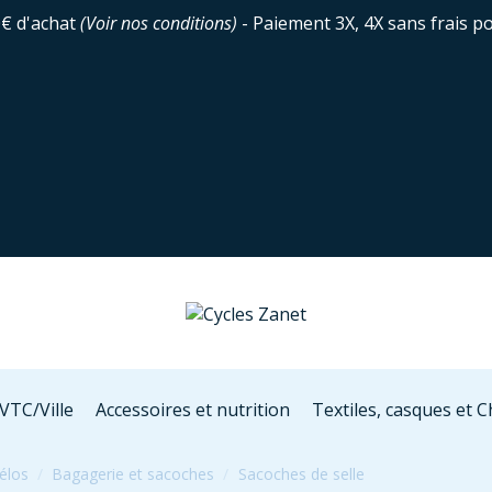
0€ d'achat
(
Voir nos conditions
)
- Paiement 3X, 4X sans frais p
VTC/Ville
Accessoires et nutrition
Textiles, casques et 
vélos
Bagagerie et sacoches
Sacoches de selle