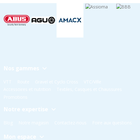
Nos gammes
VTT
Route
Gravel et Cyclo Cross
VTC/Ville
Accessoires et nutrition
Textiles, Casques et Chaussures
Promotions
Notre expertise
Blog
Notre magasin
Contactez-nous
Foire aux questions
Mon espace