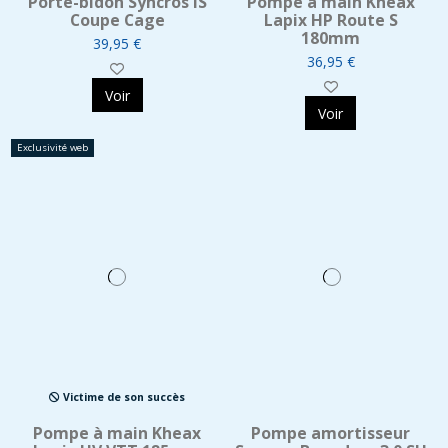
Porte-bidon Syncros iS
Pompe à main Kheax
Coupe Cage
Lapix HP Route S
180mm
39,95 €
36,95 €
Voir
Voir
Exclusivité web
Victime de son succès
Pompe à main Kheax
Pompe amortisseur