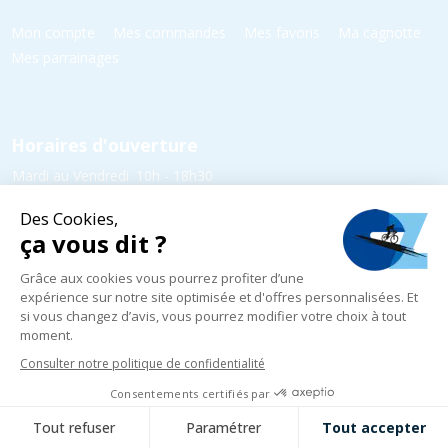
Mon compte
Mes commandes
Mes favoris
Ma cagnotte
Mes parrainages
Horaires d'ouverture
Mardi au Vendredi
10h - 18h30
Samedi
10h - 18h00
Dimanche et Lundi
Fermé
5 rue Yvonne Edmond Foinant,
08000 Villers-Semeuse
03 24 52 05 87
infos@cycles-zanet.com
Suivez nous sur Facebook !