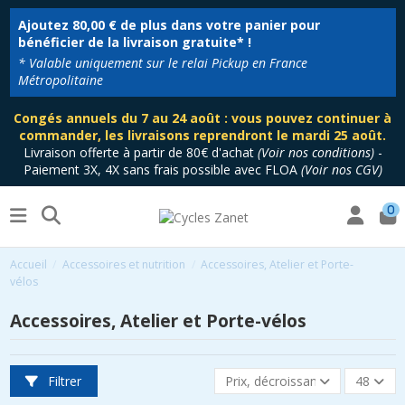
Ajoutez
80,00 €
de plus dans votre panier pour
bénéficier de la livraison gratuite* !
* Valable uniquement sur le relai Pickup en France
Métropolitaine
Congés annuels du 7 au 24 août : vous pouvez continuer à
commander, les livraisons reprendront le mardi 25 août.
Livraison offerte à partir de 80€ d'achat
(
Voir nos conditions
)
-
Paiement 3X, 4X sans frais possible avec FLOA
(
Voir nos CGV
)
0
Accueil
Accessoires et nutrition
Accessoires, Atelier et Porte-
vélos
Accessoires, Atelier et Porte-vélos
Filtrer
Prix, décroissant
48