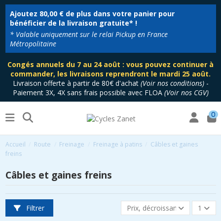
Ajoutez
80,00 €
de plus dans votre panier pour
bénéficier de la livraison gratuite* !
* Valable uniquement sur le relai Pickup en France
Métropolitaine
Congés annuels du 7 au 24 août : vous pouvez continuer à
commander, les livraisons reprendront le mardi 25 août.
Livraison offerte à partir de 80€ d'achat
(
Voir nos conditions
)
-
Paiement 3X, 4X sans frais possible avec FLOA
(
Voir nos CGV
)
0
Accueil
Route
Freinage
Freinage à patins
Câbles et gaines
freins
Câbles et gaines freins
Filtrer
Prix, décroissant
1