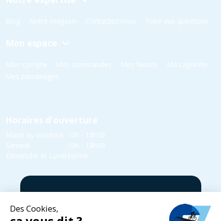
Blog
Notre magasin
Contactez-nous
Foire aux questions
Mon espace
Mon compte
Mes commandes
Mes favoris
Ma cagnotte
Mes parrainages
Horaires d'ouverture
Mardi au Vendredi
10h - 18h30
Samedi
10h - 18h00
Dimanche et Lundi
Fermé
5 rue Yvonne Edmond Foinant,
08000 Villers-Semeuse
03 24 52 05 87