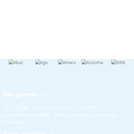
Nos gammes
VTT
Route
Gravel et Cyclo Cross
VTC/Ville
Accessoires et nutrition
Textiles, Casques et Chaussures
Promotions
Notre expertise