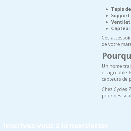
Tapis de
Support 
Ventilat
Capteurs
Ces accessoir
de votre maté
Pourquo
Un home train
et agréable. 
capteurs de p
Chez Cycles Z
pour des séan
Inscrivez-vous à la newsletter