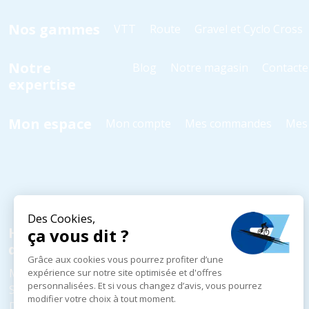
Nos gammes
VTT
Route
Gravel et Cyclo Cross
Notre
Blog
Notre magasin
Contacte
expertise
Mon espace
Mon compte
Mes commandes
Mes 
Horaires
d'ouverture
Mardi au Vendredi
10h - 18h30
Samedi
10h - 18h00
Dimanche et Lundi
Fermé