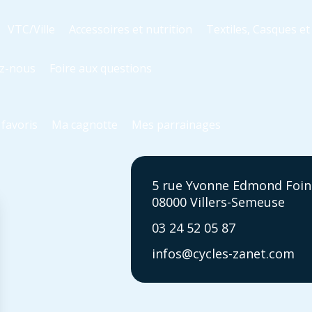
VTC/Ville
Accessoires et nutrition
Textiles, Casques e
z-nous
Foire aux questions
favoris
Ma cagnotte
Mes parrainages
5 rue Yvonne Edmond Foin
08000 Villers-Semeuse
03 24 52 05 87
infos@cycles-zanet.com