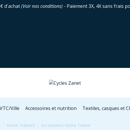
0€ d'achat
(
Voir nos conditions
)
- Paiement 3X, 4X sans frais p
VTC/Ville
Accessoires et nutrition
Textiles, casques et 
e
Home Trainers
Accessoires Home Trainer