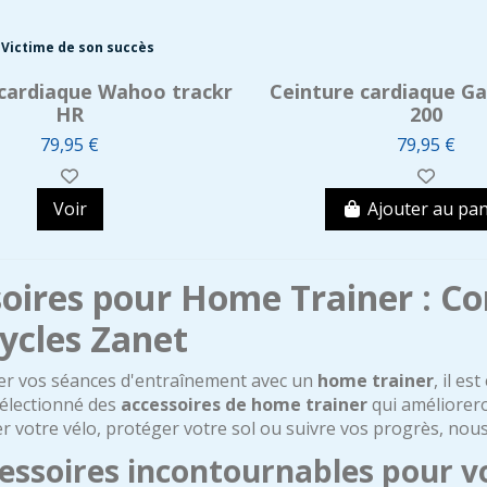
Victime de son succès
 cardiaque Wahoo trackr
Ceinture cardiaque G
HR
200
79,95 €
79,95 €
Voir
Ajouter au pan
oires pour Home Trainer : C
ycles Zanet
er vos séances d'entraînement avec un
home trainer
, il e
électionné des
accessoires de home trainer
qui améliorero
er votre vélo, protéger votre sol ou suivre vos progrès, nous
cessoires incontournables pour 