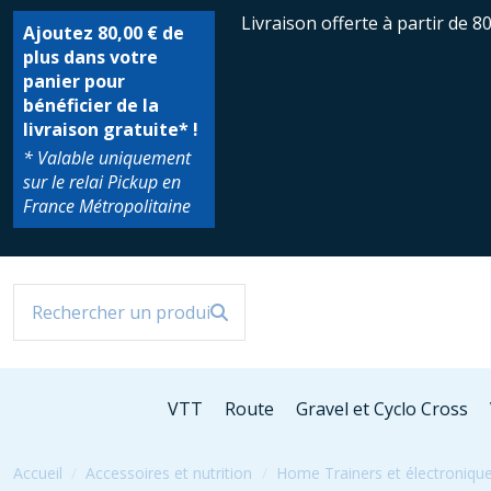
Livraison offerte à partir de 8
Ajoutez
80,00 €
de
plus dans votre
panier pour
bénéficier de la
livraison gratuite* !
* Valable uniquement
sur le relai Pickup en
France Métropolitaine
VTT
Route
Gravel et Cyclo Cross
Accueil
Accessoires et nutrition
Home Trainers et électroniqu