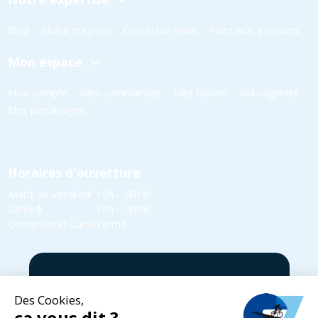
Blog
Notre magasin
Contactez-nous
Foire aux questions
Mon espace
Mon compte
Mes commandes
Mes favoris
Ma cagnotte
Mes parrainages
Horaires d'ouverture
Mardi au Vendredi
10h - 18h30
Samedi
10h - 18h00
Dimanche et Lundi
Fermé
5 rue Yvonne Edmond Foinant,
08000 Villers-Semeuse
03 24 52 05 87