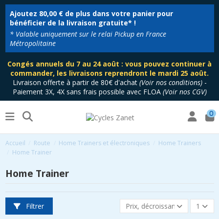
Ajoutez
80,00 €
de plus dans votre panier pour
bénéficier de la livraison gratuite* !
* Valable uniquement sur le relai Pickup en France
Métropolitaine
Congés annuels du 7 au 24 août : vous pouvez continuer à
commander, les livraisons reprendront le mardi 25 août.
Livraison offerte à partir de 80€ d'achat
(
Voir nos conditions
)
-
Paiement 3X, 4X sans frais possible avec FLOA
(
Voir nos CGV
)
0
Accueil
Route
Home Trainers et électroniques
Home Trainers
Home Trainer
Home Trainer
Filtrer
Prix, décroissant
1