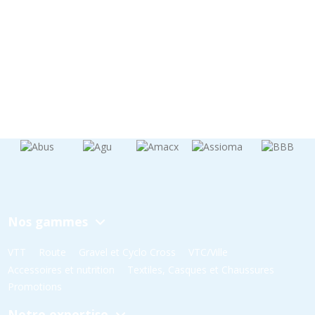
Nos gammes
VTT
Route
Gravel et Cyclo Cross
VTC/Ville
Accessoires et nutrition
Textiles, Casques et Chaussures
Promotions
Notre expertise