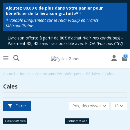
Ajoutez
80,00 €
de plus dans votre panier pour
bénéficier de la livraison gratuite* !
* Valable uniquement sur le relai Pickup en France
Métropolitaine
Livraison offerte à partir de 80€ d'achat
(
Voir nos conditions
)
-
Paiement 3X, 4X sans frais possible avec FLOA
(
Voir nos CGV
)
0
Accueil
Route
Composants Périphériques
Pédales
Cales
Cales
Filtrer
Prix, décroissant
10
Exclusivité web
Exclusivité web