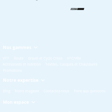
Nos gammes
VTT
Route
Gravel et Cyclo Cross
VTC/Ville
Accessoires et nutrition
Textiles, Casques et Chaussures
Promotions
Notre expertise
Blog
Notre magasin
Contactez-nous
Foire aux questions
Mon espace