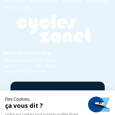
Mon compte
Mes commandes
Mes favoris
Ma cagnotte
Mes parrainages
Horaires d'ouverture
Mardi au Vendredi
10h - 18h30
Samedi
10h - 18h00
Dimanche et Lundi
Fermé
5 rue Yvonne Edmond Foinant,
08000 Villers-Semeuse
03 24 52 05 87
infos@cycles-zanet.com