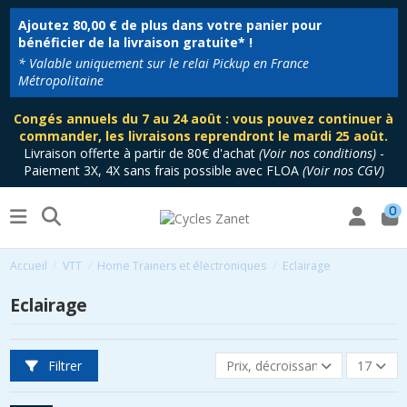
Ajoutez
80,00 €
de plus dans votre panier pour
bénéficier de la livraison gratuite* !
* Valable uniquement sur le relai Pickup en France
Métropolitaine
Congés annuels du 7 au 24 août : vous pouvez continuer à
commander, les livraisons reprendront le mardi 25 août.
Livraison offerte à partir de 80€ d'achat
(
Voir nos conditions
)
-
Paiement 3X, 4X sans frais possible avec FLOA
(
Voir nos CGV
)
0
Accueil
VTT
Home Trainers et électroniques
Eclairage
Eclairage
Filtrer
Prix, décroissant
17