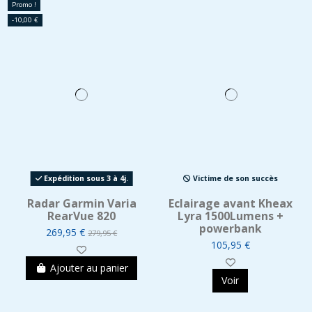
Promo !
-10,00 €
Expédition sous 3 à 4j.
Victime de son succès
Radar Garmin Varia
Eclairage avant Kheax
RearVue 820
Lyra 1500Lumens +
powerbank
269,95 €
279,95 €
105,95 €
Ajouter au panier
Voir