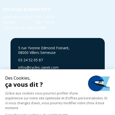
Horaires d'ouverture
Mardi au Vendredi
10h - 18h30
Samedi
10h - 18h00
Dimanche et Lundi
Fermé
5 rue Yvonne Edmond Foinant,
08000 Villers-Semeuse
03 24 52 05 87
infos@cycles-zanet.com
Suivez nous sur Facebook !
Mentions légales
|
Politique de confidentialité
|
Expédition, livraison
et retours
|
CGV
|
© 2024-2025 Cycles Zanet
|
Réalisé par
Graphik Impact