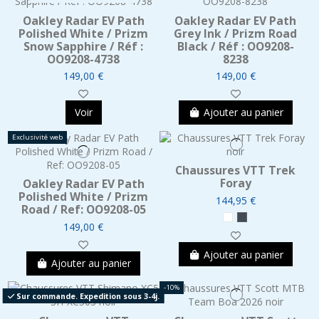
Oakley Radar EV Path
Oakley Radar EV Path
Polished White / Prizm
Grey Ink / Prizm Road
Snow Sapphire / Réf :
Black / Réf : OO9208-
OO9208-4738
8238
149,00 €
149,00 €
Voir
Ajouter au panier
Exclusivité web
Chaussures VTT Trek
Foray
Oakley Radar EV Path
Polished White / Prizm
144,95 €
Road / Ref: OO9208-05
149,00 €
Ajouter au panier
Ajouter au panier
-10%
Sur commande. Expedition sous 3-4j.