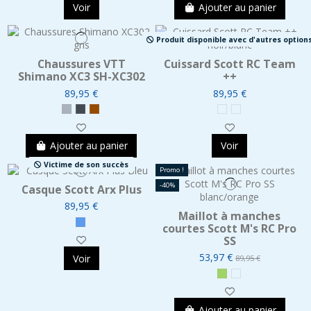
Voir
Ajouter au panier
Produit disponible avec d'autres option
Chaussures VTT
Cuissard Scott RC Team
Shimano XC3 SH-XC302
++
89,95 €
89,95 €
Ajouter au panier
Voir
Victime de son succès
Promo !
-40%
Casque Scott Arx Plus
89,95 €
Maillot à manches
courtes Scott M's RC Pro
SS
53,97 €
Voir
89,95 €
Ajouter au panier