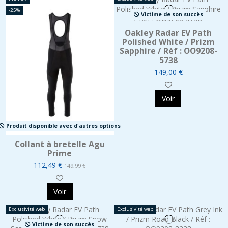
-25%
Victime de son succès
Oakley Radar EV Path
Polished White / Prizm
Sapphire / Réf : OO9208-
5738
149,00 €
Voir
Produit disponible avec d'autres options
Collant à bretelle Agu
Prime
112,49 €
149,99 €
Voir
Exclusivité web
Exclusivité web
Victime de son succès