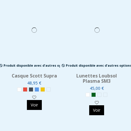
Lunettes Loubsol
Plasma SM3
45,00 €
Voir
Produit disponible avec d'autres options
Casque Scott Supra
48,95 €
Voir
Expédition sous 5j.
Casque junior Scott
Casque enfant Scott