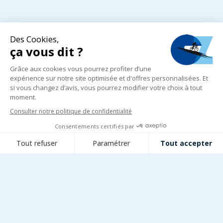
Supra Junior
Spunto Kid
44,95 €
34,95 €
Ajouter au panier
Ajouter au panier
Produit disponible avec d'autres option
Gants courts Scott Ultd
Gants Scott RC Team LF
SF
30,95 €
34,95 €
Voir
Ajouter au panier
Expédition sous 5j.
Gants Scott Neoride
Passe-Montagne Scott
30,95 €
Balaclava AS 10
29,95 €