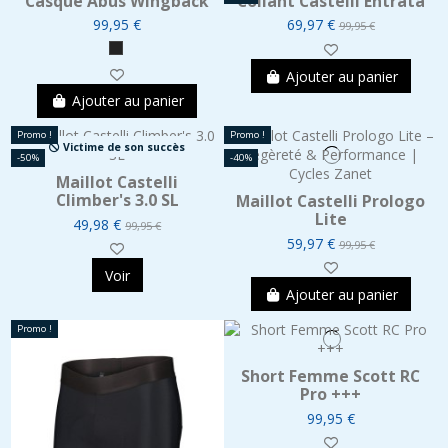
Casque Abus Wingback
Collant Castelli Entrata
99,95 €
69,97 €
99,95 €
Ajouter au panier
Ajouter au panier
Promo !
Promo !
Victime de son succès
-50%
-40%
Maillot Castelli
Climber's 3.0 SL
Maillot Castelli Prologo
Lite
49,98 €
99,95 €
59,97 €
99,95 €
Voir
Ajouter au panier
Promo !
Short Femme Scott RC
Pro +++
99,95 €