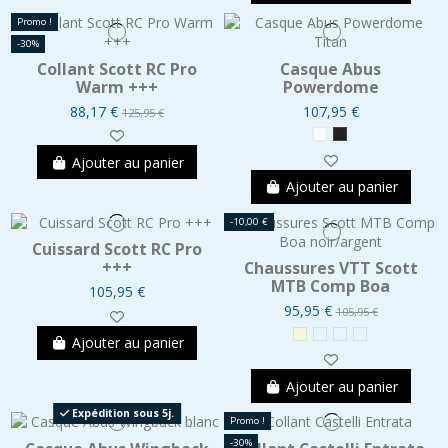
Promo !
-30%
Collant Scott RC Pro
Casque Abus
Warm +++
Powerdome
88,17 €
107,95 €
125,95 €
Ajouter au panier
Ajouter au panier
-10,00 €
Cuissard Scott RC Pro
+++
Chaussures VTT Scott
MTB Comp Boa
105,95 €
95,95 €
105,95 €
Ajouter au panier
Ajouter au panier
Expédition sous 5j.
Promo !
-30%