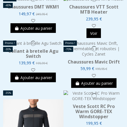
-40%
Chaussures DMT WKM1
Chaussures VTT Scott
MTB Heater
149,97 €
249,95 €
239,95 €
Ajouter au panier
Voir
Promo !
Promo !
-30%
-70%
Collant à bretelle Agu
Switch
Chaussures Mavic Drift
139,99 €
199,99 €
59,99 €
199,95 €
Ajouter au panier
Ajouter au panier
-35%
Veste Scott RC Pro
Warm GORE-TEX
Windstopper
199,95 €