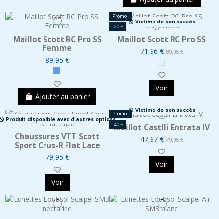
Promo !
Victime de son succès
-20%
Maillot Scott RC Pro SS
Maillot Scott RC Pro SS
Femme
71,96 €
89,95 €
89,95 €
Voir
Ajouter au panier
Victime de son succès
Promo !
Produit disponible avec d'autres options
-40%
Maillot Castlli Entrata IV
Chaussures VTT Scott
47,97 €
79,95 €
Sport Crus-R Flat Lace
79,95 €
Voir
Voir