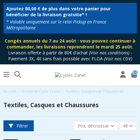
Ajoutez
80,00 €
de plus dans votre panier pour
bénéficier de la livraison gratuite* !
* Valable uniquement sur le relai Pickup en France
Métropolitaine
Congés annuels du 7 au 24 août : vous pouvez continuer à
commander, les livraisons reprendront le mardi 25 août.
Livraison offerte à partir de 80€ d'achat
(
Voir nos conditions
)
-
Paiement 3X, 4X sans frais possible avec FLOA
(
Voir nos CGV
)
0
Accueil
Gravel et Cyclo Cross
Textiles, Casques et Chaussures
Textiles, Casques et Chaussures
Filtrer
Prix, décroissant
48