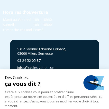
Horaires d'ouverture
Mardi au Vendredi
10h - 18h30
Samedi
10h - 18h00
Dimanche et Lundi
Fermé
5 rue Yvonne Edmond Foinant,
08000 Villers-Semeuse
03 24 52 05 87
infos@cycles-zanet.com
Suivez nous sur Facebook !
Mentions légales
|
Politique de confidentialité
|
Expédition, livraison
et retours
|
CGV
|
© 2024-2025 Cycles Zanet
|
Réalisé par
Graphik Impact