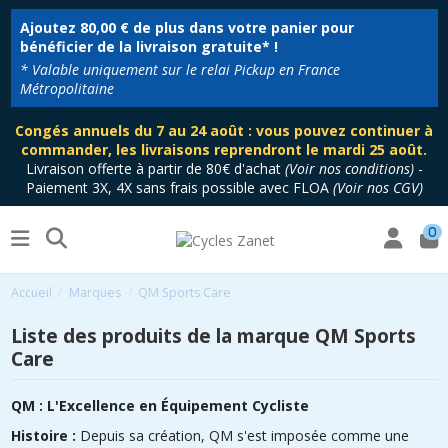
Ajoutez
80,00 €
de plus dans votre panier pour
bénéficier de la livraison gratuite* !
* Valable uniquement sur le relai Pickup en France
Métropolitaine
Congés annuels du 7 au 24 août : vous pouvez continuer à
commander, les livraisons reprendront le mardi 25 août.
Livraison offerte à partir de 80€ d'achat
(
Voir nos conditions
)
-
Paiement 3X, 4X sans frais possible avec FLOA
(
Voir nos CGV
)
0
Accueil
Marques
QM Sports Care
Liste des produits de la marque QM Sports
Care
QM : L'Excellence en Équipement Cycliste
Histoire :
Depuis sa création, QM s'est imposée comme une