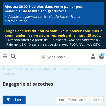
Ajoutez
80,00 €
de plus dans votre panier pour
bénéficier de la livraison gratuite* !
* Valable uniquement sur le relai Pickup en France
Métropolitaine
Congés annuels du 7 au 24 août : vous pouvez continuer à
commander, les livraisons reprendront le mardi 25 août.
Livraison offerte à partir de 80€ d'achat
(
Voir nos conditions
)
-
Paiement 3X, 4X sans frais possible avec FLOA
(
Voir nos CGV
)
0
Accueil
VTT
Accessoires, Atelier et Porte-vélos
Bagagerie et
sacoches
Bagagerie et sacoches
Filtrer
Prix, décroissant
20