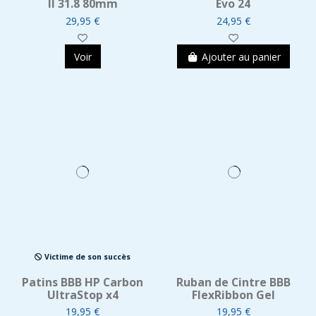
II 31.8 80mm
Evo 24
29,95 €
24,95 €
Voir
Ajouter au panier
Victime de son succès
Patins BBB HP Carbon
Ruban de Cintre BBB
UltraStop x4
FlexRibbon Gel
19,95 €
19,95 €