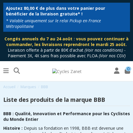
Ajoutez
80,00 €
de plus dans votre panier pour
bénéficier de la livraison gratuite* !
* Valable uniquement sur le relai Pickup en France
Métropolitaine
Congés annuels du 7 au 24 août : vous pouvez continuer à
commander, les livraisons reprendront le mardi 25 août.
Livraison offerte à partir de 80€ d'achat
(
Voir nos conditions
)
-
Paiement 3X, 4X sans frais possible avec FLOA
(
Voir nos CGV
)
0
Accueil
Marques
BBB
Liste des produits de la marque BBB
BBB : Qualité, Innovation et Performance pour les Cyclistes
du Monde Entier
Histoire :
Depuis sa fondation en 1998, BBB est devenue une