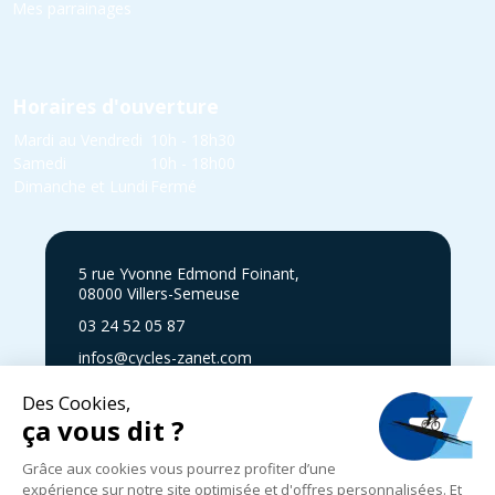
Mes parrainages
Horaires d'ouverture
Mardi au Vendredi
10h - 18h30
Samedi
10h - 18h00
Dimanche et Lundi
Fermé
5 rue Yvonne Edmond Foinant,
08000 Villers-Semeuse
03 24 52 05 87
infos@cycles-zanet.com
Suivez nous sur Facebook !
Mentions légales
|
Politique de confidentialité
|
Expédition, livraison
et retours
|
CGV
|
© 2024-2025 Cycles Zanet
|
Réalisé par