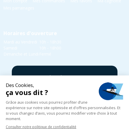
Mon compte
Mes commandes
Mes favoris
Ma cagnotte
Mes parrainages
Horaires d'ouverture
Mardi au Vendredi
10h - 18h30
Samedi
10h - 18h00
Dimanche et Lundi
Fermé
5 rue Yvonne Edmond Foinant,
08000 Villers-Semeuse
03 24 52 05 87
infos@cycles-zanet.com
Suivez nous sur Facebook !
Mentions légales
|
Politique de confidentialité
|
Expédition, livraison