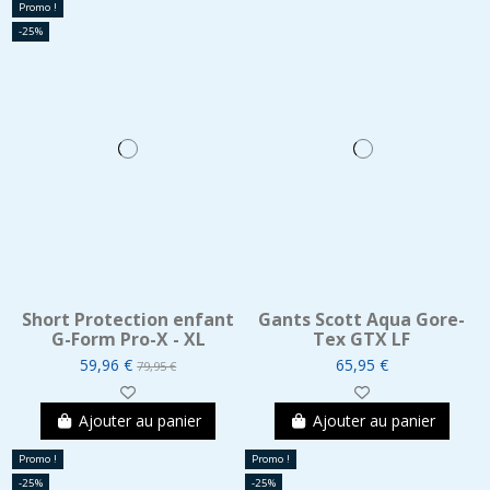
Promo !
-25%
Short Protection enfant
Gants Scott Aqua Gore-
G-Form Pro-X - XL
Tex GTX LF
59,96 €
65,95 €
79,95 €
Ajouter au panier
Ajouter au panier
Promo !
Promo !
-25%
-25%