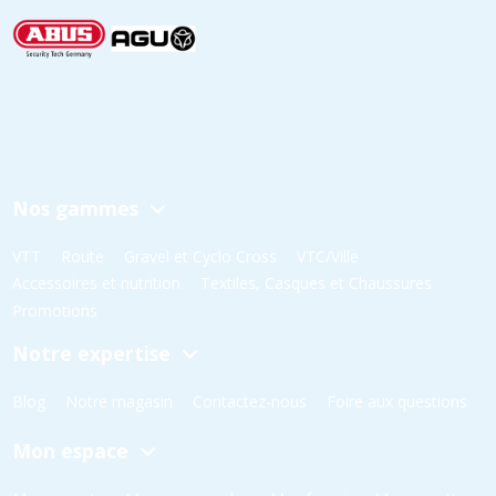
Nos gammes
VTT
Route
Gravel et Cyclo Cross
VTC/Ville
Accessoires et nutrition
Textiles, Casques et Chaussures
Promotions
Notre expertise
Blog
Notre magasin
Contactez-nous
Foire aux questions
Mon espace