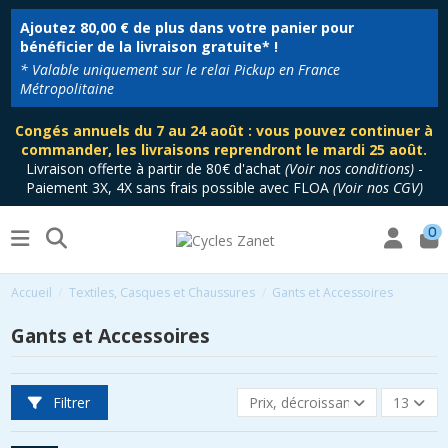
Ajoutez
80,00 €
de plus dans votre panier pour
bénéficier de la livraison gratuite* !
* Valable uniquement sur le relai Pickup en France
Métropolitaine
Congés annuels du 7 au 24 août : vous pouvez continuer à
commander, les livraisons reprendront le mardi 25 août.
Livraison offerte à partir de 80€ d'achat
(
Voir nos conditions
)
-
Paiement 3X, 4X sans frais possible avec FLOA
(
Voir nos CGV
)
0
Accueil
Textiles, Casques et Chaussures
Gants et Accessoires
Gants et Accessoires
Filtrer
Prix, décroissant
13