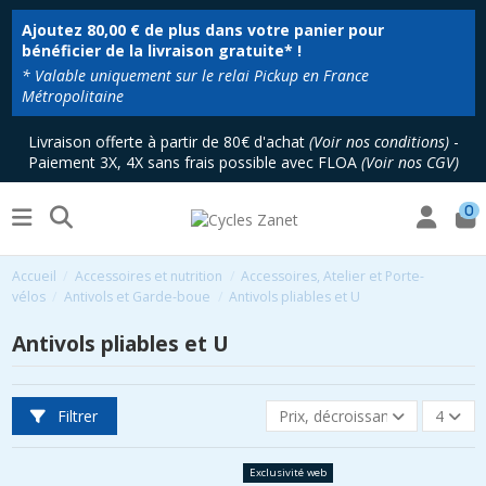
Ajoutez
80,00 €
de plus dans votre panier pour
bénéficier de la livraison gratuite* !
* Valable uniquement sur le relai Pickup en France
Métropolitaine
Livraison offerte à partir de 80€ d'achat
(
Voir nos conditions
)
-
Paiement 3X, 4X sans frais possible avec FLOA
(
Voir nos CGV
)
0
Accueil
Accessoires et nutrition
Accessoires, Atelier et Porte-
vélos
Antivols et Garde-boue
Antivols pliables et U
Antivols pliables et U
Filtrer
Prix, décroissant
4
Exclusivité web