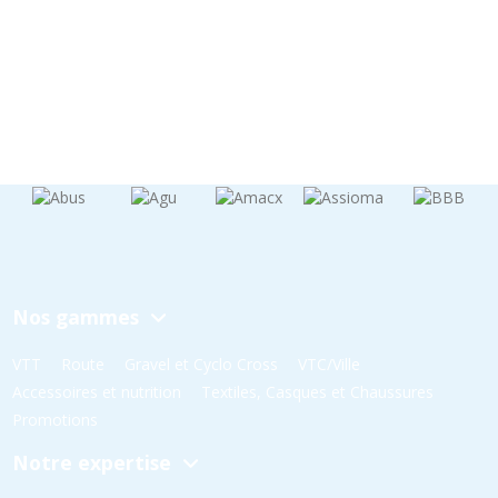
Nos gammes
VTT
Route
Gravel et Cyclo Cross
VTC/Ville
Accessoires et nutrition
Textiles, Casques et Chaussures
Promotions
Notre expertise