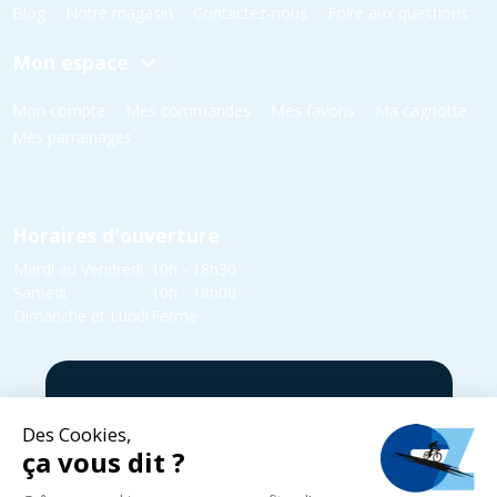
Blog
Notre magasin
Contactez-nous
Foire aux questions
Mon espace
Mon compte
Mes commandes
Mes favoris
Ma cagnotte
Mes parrainages
Horaires d'ouverture
Mardi au Vendredi
10h - 18h30
Samedi
10h - 18h00
Dimanche et Lundi
Fermé
5 rue Yvonne Edmond Foinant,
08000 Villers-Semeuse
03 24 52 05 87
infos@cycles-zanet.com